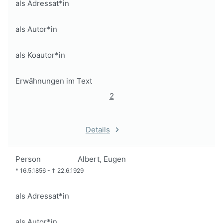
als Adressat*in
als Autor*in
als Koautor*in
Erwähnungen im Text
2
Details
Person
Albert, Eugen
*
16.5.1856
-
†
22.6.1929
als Adressat*in
als Autor*in