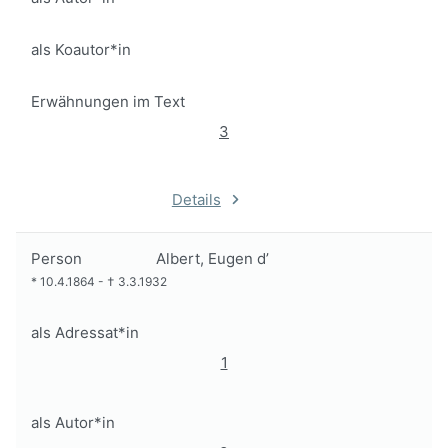
als Koautor*in
Erwähnungen im Text
3
Details
Person
Albert, Eugen d’
*
10.4.1864
-
†
3.3.1932
als Adressat*in
1
als Autor*in