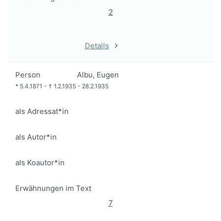
2
Details
Person
Albu, Eugen
*
5.4.1871
-
†
1.2.1935
-
28.2.1935
als Adressat*in
als Autor*in
als Koautor*in
Erwähnungen im Text
7