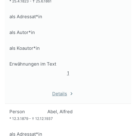
*
25.4.1823
-
†
25.6.1861
als Adressat*in
als Autor*in
als Koautor*in
Erwähnungen im Text
1
Details
Person
Abel, Alfred
*
12.3.1879
-
†
12.12.1937
als Adressat*in