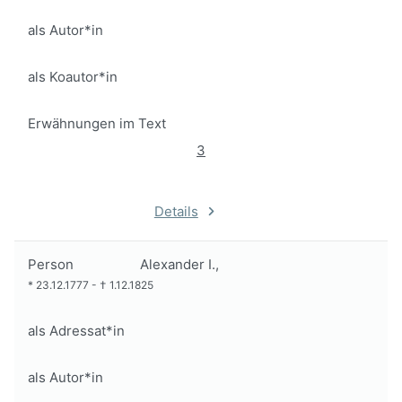
als Autor*in
als Koautor*in
Erwähnungen im Text
3
Details
Person
Alexander I.,
*
23.12.1777
-
†
1.12.1825
als Adressat*in
als Autor*in