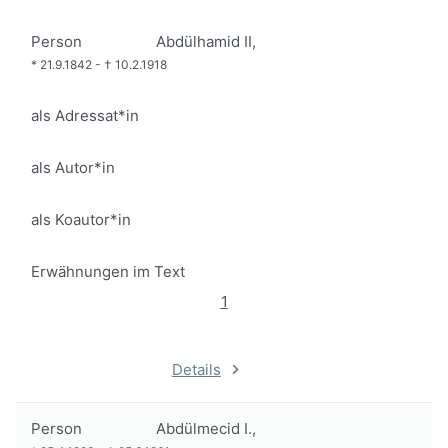
Person
Abdülhamid II,
*
21.9.1842
-
†
10.2.1918
als Adressat*in
als Autor*in
als Koautor*in
Erwähnungen im Text
1
Details
Person
Abdülmecid I.,