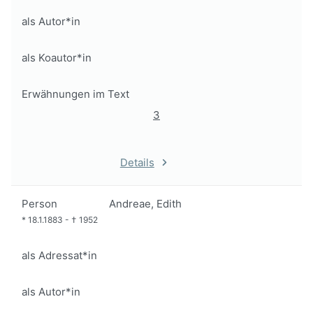
als Autor*in
als Koautor*in
Erwähnungen im Text
3
Details
Person
Andreae, Edith
*
18.1.1883
-
†
1952
als Adressat*in
als Autor*in