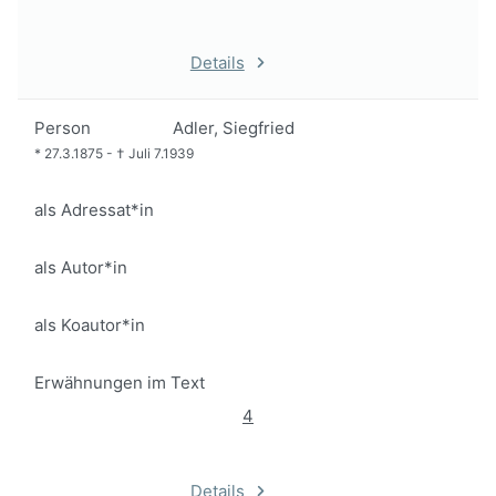
Details
Person
Adler, Siegfried
*
27.3.1875
-
†
Juli 7.1939
als Adressat*in
als Autor*in
als Koautor*in
Erwähnungen im Text
4
Details