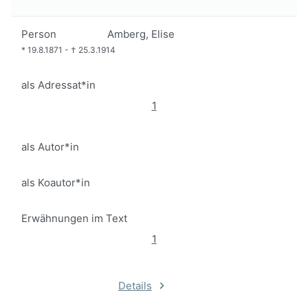
Person
Amberg, Elise
*
19.8.1871
-
†
25.3.1914
als Adressat*in
1
als Autor*in
als Koautor*in
Erwähnungen im Text
1
Details