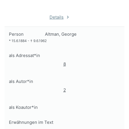
Details
Person
Altman, George
*
15.6.1884
-
†
9.6.1962
als Adressat*in
8
als Autor*in
2
als Koautor*in
Erwähnungen im Text