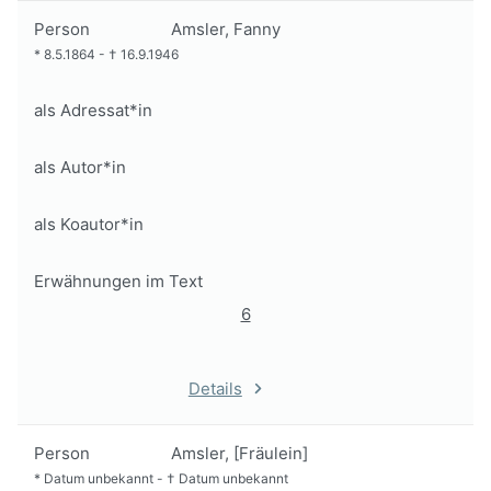
Person
Amsler, Fanny
*
8.5.1864
-
†
16.9.1946
als Adressat*in
als Autor*in
als Koautor*in
Erwähnungen im Text
6
Details
Person
Amsler, [Fräulein]
*
Datum unbekannt
-
†
Datum unbekannt