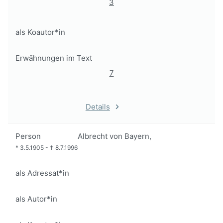
3
als Koautor*in
Erwähnungen im Text
7
Details
Person
Albrecht von Bayern,
*
3.5.1905
-
†
8.7.1996
als Adressat*in
als Autor*in