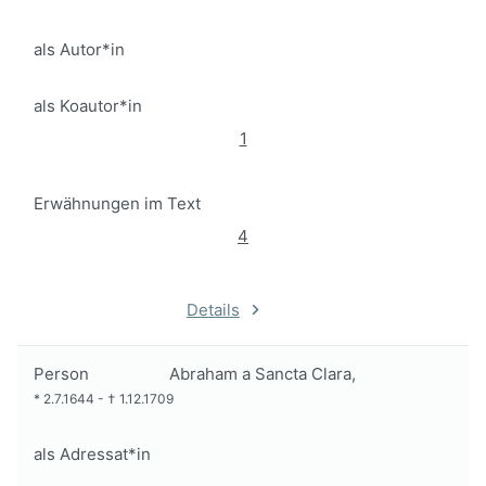
als Autor*in
als Koautor*in
1
Erwähnungen im Text
4
Details
Person
Abraham a Sancta Clara,
*
2.7.1644
-
†
1.12.1709
als Adressat*in