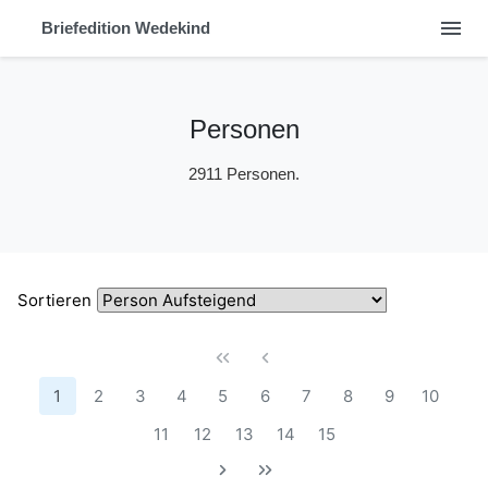
menu
Briefedition Wedekind
Personen
2911 Personen.
Sortieren
1
2
3
4
5
6
7
8
9
10
11
12
13
14
15