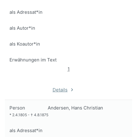
als Adressat*in
als Autor*in
als Koautor*in
Erwähnungen im Text
1
Details
Person
Andersen, Hans Christian
*
2.4.1805
-
†
4.8.1875
als Adressat*in