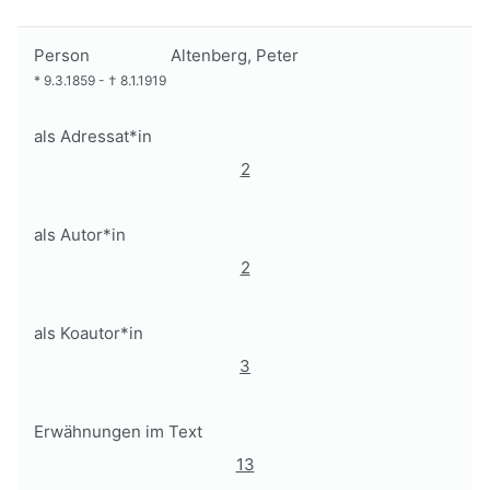
Person
Altenberg, Peter
*
9.3.1859
-
†
8.1.1919
als Adressat*in
2
als Autor*in
2
als Koautor*in
3
Erwähnungen im Text
13