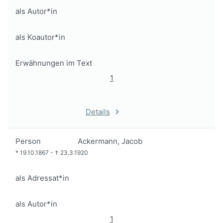
als Autor*in
als Koautor*in
Erwähnungen im Text
1
Details
Person
Ackermann, Jacob
*
19.10.1867
-
†
23.3.1920
als Adressat*in
als Autor*in
1