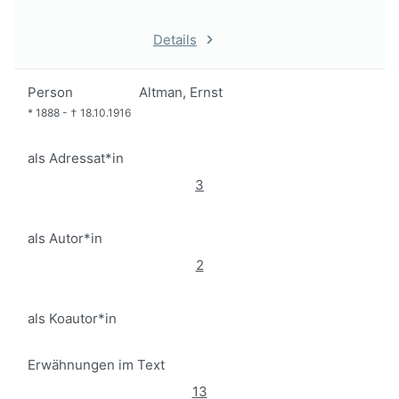
Details
Person
Altman, Ernst
*
1888
-
†
18.10.1916
als Adressat*in
3
als Autor*in
2
als Koautor*in
Erwähnungen im Text
13