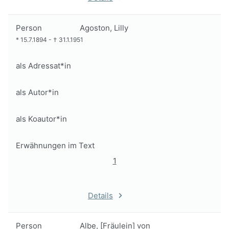
Person
Agoston, Lilly
*
15.7.1894
-
†
31.1.1951
als Adressat*in
als Autor*in
als Koautor*in
Erwähnungen im Text
1
Details
Person
Albe, [Fräulein] von