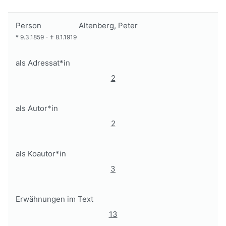
Person
Altenberg, Peter
*
9.3.1859
-
†
8.1.1919
als Adressat*in
2
als Autor*in
2
als Koautor*in
3
Erwähnungen im Text
13