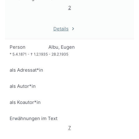
2
Details
Person
Albu, Eugen
*
5.4.1871
-
†
1.2.1935
-
28.2.1935
als Adressat*in
als Autor*in
als Koautor*in
Erwähnungen im Text
7