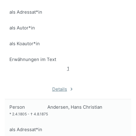
als Adressat*in
als Autor*in
als Koautor*in
Erwähnungen im Text
1
Details
Person
Andersen, Hans Christian
*
2.4.1805
-
†
4.8.1875
als Adressat*in