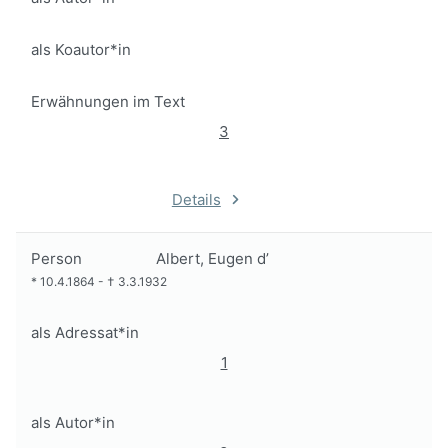
als Koautor*in
Erwähnungen im Text
3
Details
Person
Albert, Eugen d’
*
10.4.1864
-
†
3.3.1932
als Adressat*in
1
als Autor*in