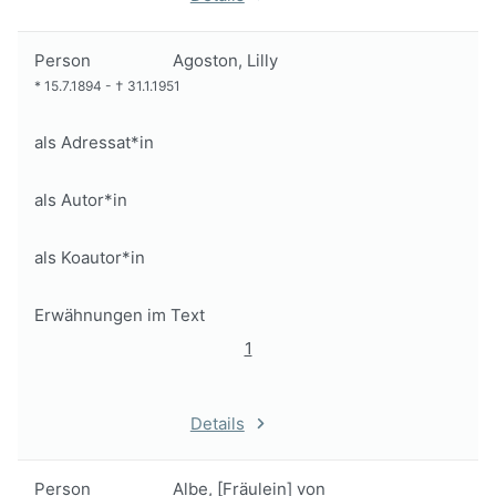
Person
Agoston, Lilly
*
15.7.1894
-
†
31.1.1951
als Adressat*in
als Autor*in
als Koautor*in
Erwähnungen im Text
1
Details
Person
Albe, [Fräulein] von