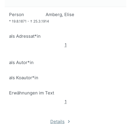
Person
Amberg, Elise
*
19.8.1871
-
†
25.3.1914
als Adressat*in
1
als Autor*in
als Koautor*in
Erwähnungen im Text
1
Details