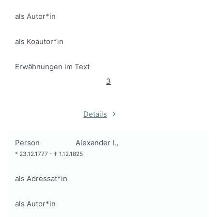
als Autor*in
als Koautor*in
Erwähnungen im Text
3
Details
Person
Alexander I.,
*
23.12.1777
-
†
1.12.1825
als Adressat*in
als Autor*in