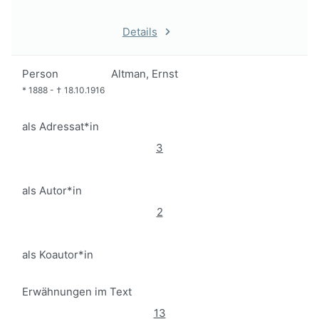
Details
Person
Altman, Ernst
*
1888
-
†
18.10.1916
als Adressat*in
3
als Autor*in
2
als Koautor*in
Erwähnungen im Text
13