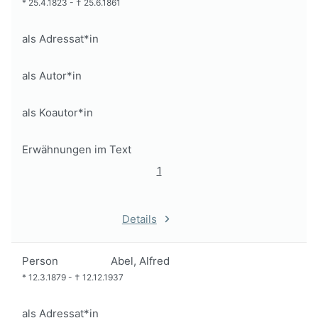
*
25.4.1823
-
†
25.6.1861
als Adressat*in
als Autor*in
als Koautor*in
Erwähnungen im Text
1
Details
Person
Abel, Alfred
*
12.3.1879
-
†
12.12.1937
als Adressat*in