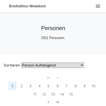
menu
Briefedition Wedekind
Personen
2911 Personen.
Sortieren
1
2
3
4
5
6
7
8
9
10
11
12
13
14
15