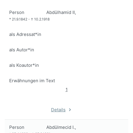
Person
Abdülhamid II,
*
21.9.1842
-
†
10.2.1918
als Adressat*in
als Autor*in
als Koautor*in
Erwähnungen im Text
1
Details
Person
Abdülmecid I.,