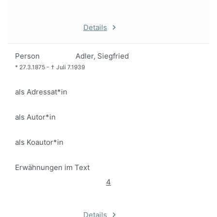
Details
Person
Adler, Siegfried
*
27.3.1875
-
†
Juli 7.1939
als Adressat*in
als Autor*in
als Koautor*in
Erwähnungen im Text
4
Details