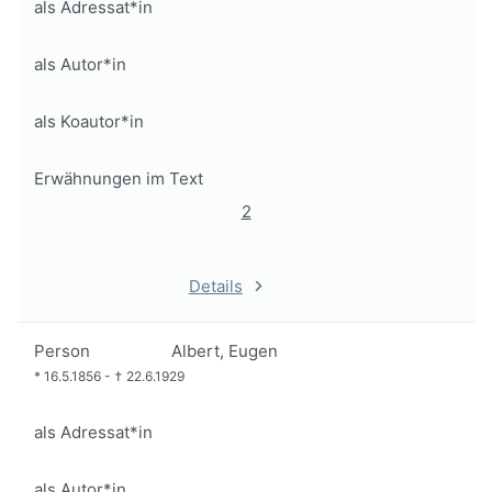
als Adressat*in
als Autor*in
als Koautor*in
Erwähnungen im Text
2
Details
Person
Albert, Eugen
*
16.5.1856
-
†
22.6.1929
als Adressat*in
als Autor*in