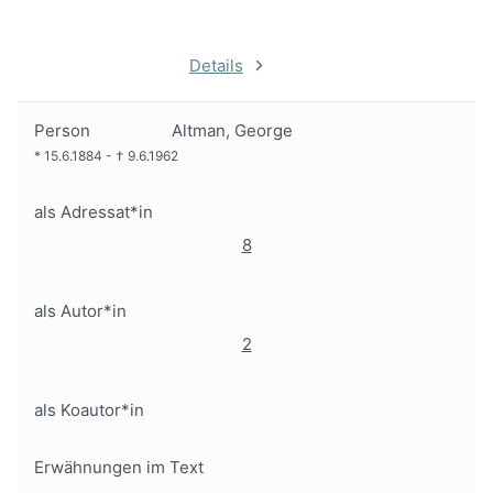
Details
Person
Altman, George
*
15.6.1884
-
†
9.6.1962
als Adressat*in
8
als Autor*in
2
als Koautor*in
Erwähnungen im Text