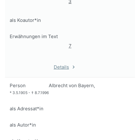
3
als Koautor*in
Erwähnungen im Text
7
Details
Person
Albrecht von Bayern,
*
3.5.1905
-
†
8.7.1996
als Adressat*in
als Autor*in