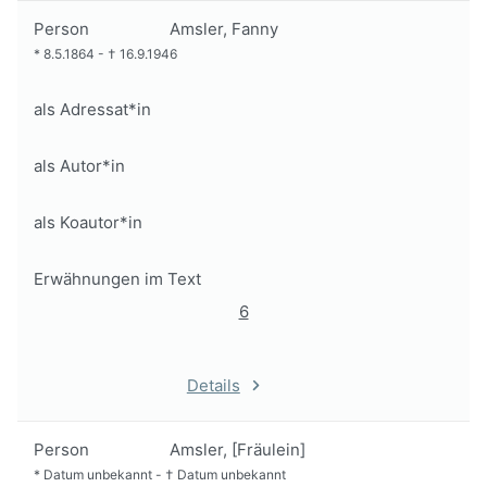
Person
Amsler, Fanny
*
8.5.1864
-
†
16.9.1946
als Adressat*in
als Autor*in
als Koautor*in
Erwähnungen im Text
6
Details
Person
Amsler, [Fräulein]
*
Datum unbekannt
-
†
Datum unbekannt