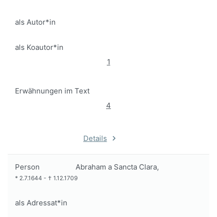
als Autor*in
als Koautor*in
1
Erwähnungen im Text
4
Details
Person
Abraham a Sancta Clara,
*
2.7.1644
-
†
1.12.1709
als Adressat*in