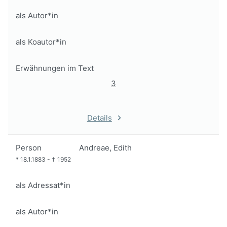
als Autor*in
als Koautor*in
Erwähnungen im Text
3
Details
Person
Andreae, Edith
*
18.1.1883
-
†
1952
als Adressat*in
als Autor*in