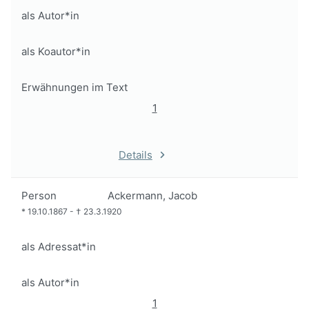
als Autor*in
als Koautor*in
Erwähnungen im Text
1
Details
Person
Ackermann, Jacob
*
19.10.1867
-
†
23.3.1920
als Adressat*in
als Autor*in
1