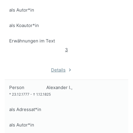
als Autor*in
als Koautor*in
Erwähnungen im Text
3
Details
Person
Alexander I.,
*
23.12.1777
-
†
1.12.1825
als Adressat*in
als Autor*in