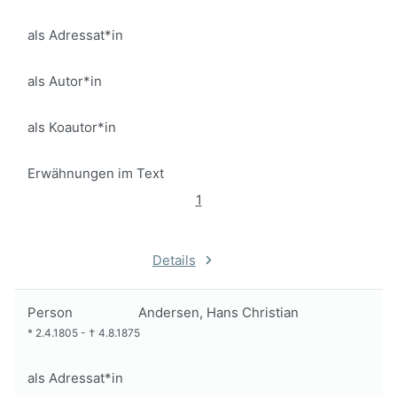
als Adressat*in
als Autor*in
als Koautor*in
Erwähnungen im Text
1
Details
Person
Andersen, Hans Christian
*
2.4.1805
-
†
4.8.1875
als Adressat*in