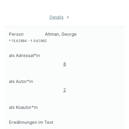
Details
Person
Altman, George
*
15.6.1884
-
†
9.6.1962
als Adressat*in
8
als Autor*in
2
als Koautor*in
Erwähnungen im Text