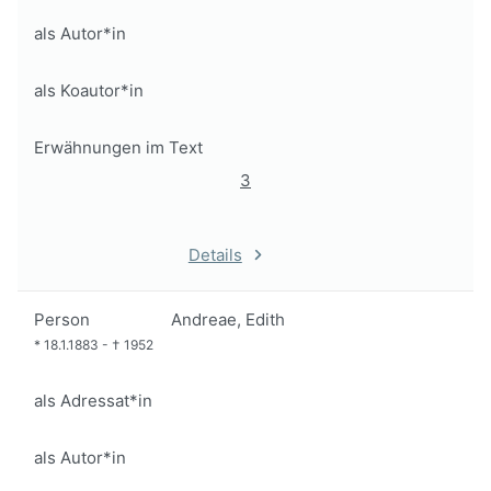
als Autor*in
als Koautor*in
Erwähnungen im Text
3
Details
Person
Andreae, Edith
*
18.1.1883
-
†
1952
als Adressat*in
als Autor*in