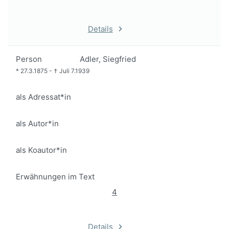
Details
Person
Adler, Siegfried
*
27.3.1875
-
†
Juli 7.1939
als Adressat*in
als Autor*in
als Koautor*in
Erwähnungen im Text
4
Details