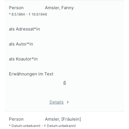
Person
Amsler, Fanny
*
8.5.1864
-
†
16.9.1946
als Adressat*in
als Autor*in
als Koautor*in
Erwähnungen im Text
6
Details
Person
Amsler, [Fräulein]
*
Datum unbekannt
-
†
Datum unbekannt