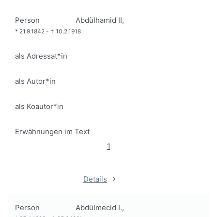
Person
Abdülhamid II,
*
21.9.1842
-
†
10.2.1918
als Adressat*in
als Autor*in
als Koautor*in
Erwähnungen im Text
1
Details
Person
Abdülmecid I.,