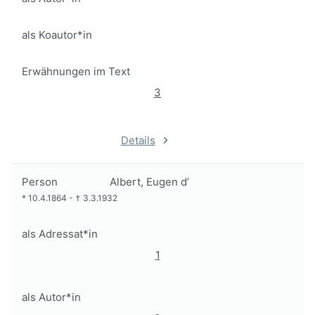
als Koautor*in
Erwähnungen im Text
3
Details
Person
Albert, Eugen d’
*
10.4.1864
-
†
3.3.1932
als Adressat*in
1
als Autor*in