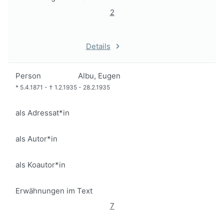
2
Details
Person
Albu, Eugen
*
5.4.1871
-
†
1.2.1935
-
28.2.1935
als Adressat*in
als Autor*in
als Koautor*in
Erwähnungen im Text
7