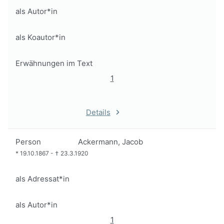
als Autor*in
als Koautor*in
Erwähnungen im Text
1
Details
Person
Ackermann, Jacob
*
19.10.1867
-
†
23.3.1920
als Adressat*in
als Autor*in
1