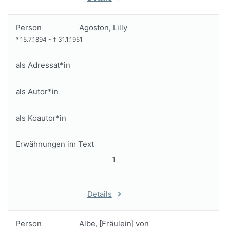
Person
Agoston, Lilly
*
15.7.1894
-
†
31.1.1951
als Adressat*in
als Autor*in
als Koautor*in
Erwähnungen im Text
1
Details
Person
Albe, [Fräulein] von