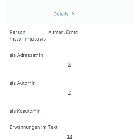
Details
Person
Altman, Ernst
*
1888
-
†
18.10.1916
als Adressat*in
3
als Autor*in
2
als Koautor*in
Erwähnungen im Text
13