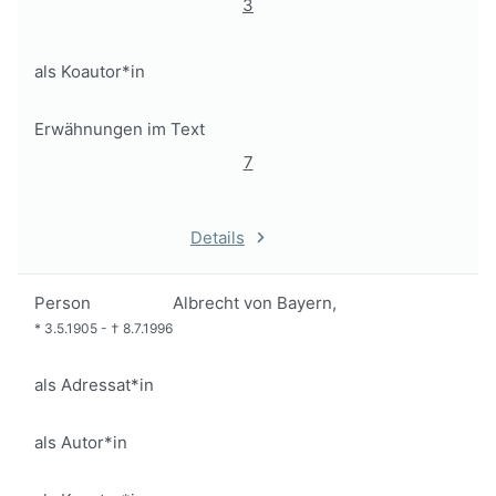
3
als Koautor*in
Erwähnungen im Text
7
Details
Person
Albrecht von Bayern,
*
3.5.1905
-
†
8.7.1996
als Adressat*in
als Autor*in