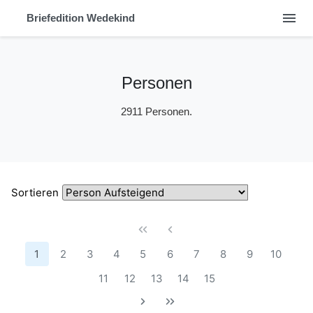
menu
Briefedition Wedekind
Personen
2911 Personen.
Sortieren
1
2
3
4
5
6
7
8
9
10
11
12
13
14
15