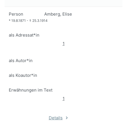
Person
Amberg, Elise
*
19.8.1871
-
†
25.3.1914
als Adressat*in
1
als Autor*in
als Koautor*in
Erwähnungen im Text
1
Details