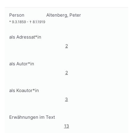
Person
Altenberg, Peter
*
9.3.1859
-
†
8.1.1919
als Adressat*in
2
als Autor*in
2
als Koautor*in
3
Erwähnungen im Text
13