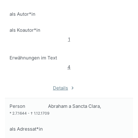
als Autor*in
als Koautor*in
1
Erwähnungen im Text
4
Details
Person
Abraham a Sancta Clara,
*
2.7.1644
-
†
1.12.1709
als Adressat*in