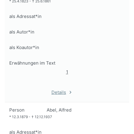
*
25.4.1823
-
†
25.6.1861
als Adressat*in
als Autor*in
als Koautor*in
Erwähnungen im Text
1
Details
Person
Abel, Alfred
*
12.3.1879
-
†
12.12.1937
als Adressat*in