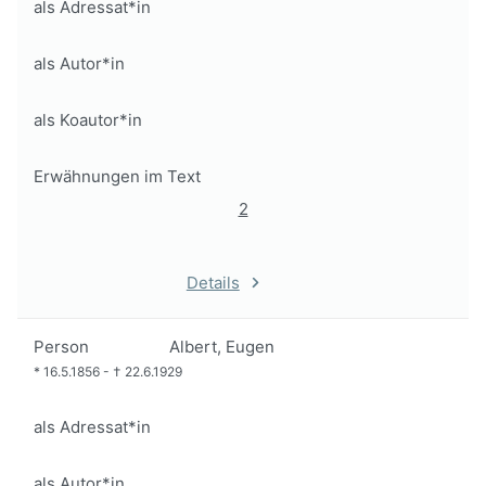
als Adressat*in
als Autor*in
als Koautor*in
Erwähnungen im Text
2
Details
Person
Albert, Eugen
*
16.5.1856
-
†
22.6.1929
als Adressat*in
als Autor*in