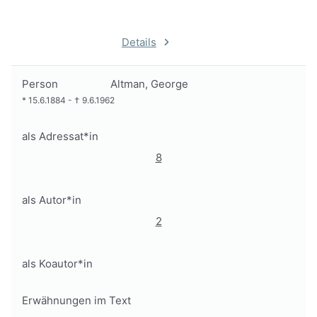
Details
Person
Altman, George
*
15.6.1884
-
†
9.6.1962
als Adressat*in
8
als Autor*in
2
als Koautor*in
Erwähnungen im Text