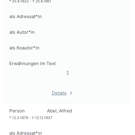
*
25.4.1823
-
†
25.6.1861
als Adressat*in
als Autor*in
als Koautor*in
Erwähnungen im Text
1
Details
Person
Abel, Alfred
*
12.3.1879
-
†
12.12.1937
als Adressat*in