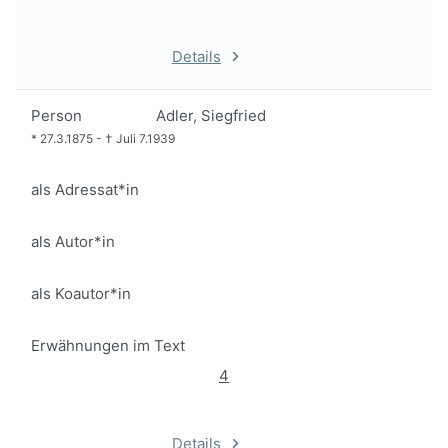
Details
Person
Adler, Siegfried
*
27.3.1875
-
†
Juli 7.1939
als Adressat*in
als Autor*in
als Koautor*in
Erwähnungen im Text
4
Details