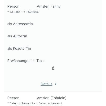
Person
Amsler, Fanny
*
8.5.1864
-
†
16.9.1946
als Adressat*in
als Autor*in
als Koautor*in
Erwähnungen im Text
6
Details
Person
Amsler, [Fräulein]
*
Datum unbekannt
-
†
Datum unbekannt