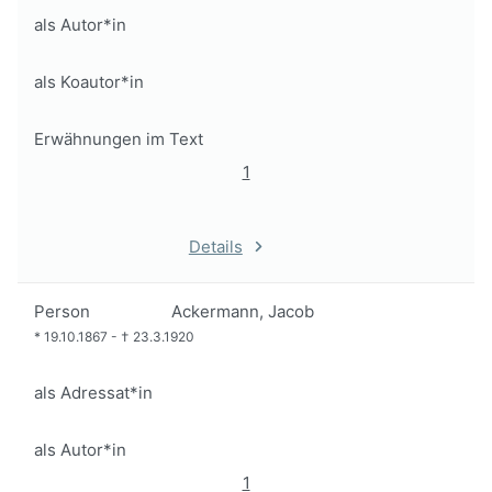
als Autor*in
als Koautor*in
Erwähnungen im Text
1
Details
Person
Ackermann, Jacob
*
19.10.1867
-
†
23.3.1920
als Adressat*in
als Autor*in
1