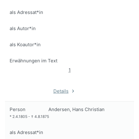
als Adressat*in
als Autor*in
als Koautor*in
Erwähnungen im Text
1
Details
Person
Andersen, Hans Christian
*
2.4.1805
-
†
4.8.1875
als Adressat*in