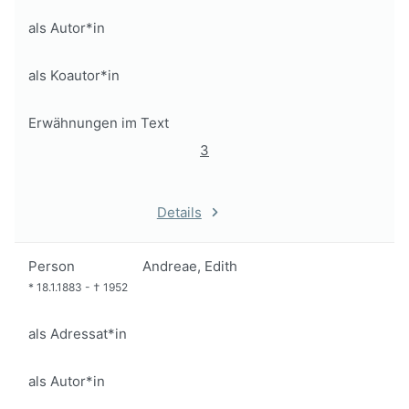
als Autor*in
als Koautor*in
Erwähnungen im Text
3
Details
Person
Andreae, Edith
*
18.1.1883
-
†
1952
als Adressat*in
als Autor*in