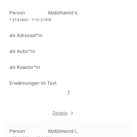
Person
Abdülhamid II,
*
21.9.1842
-
†
10.2.1918
als Adressat*in
als Autor*in
als Koautor*in
Erwähnungen im Text
1
Details
Person
Abdülmecid I.,