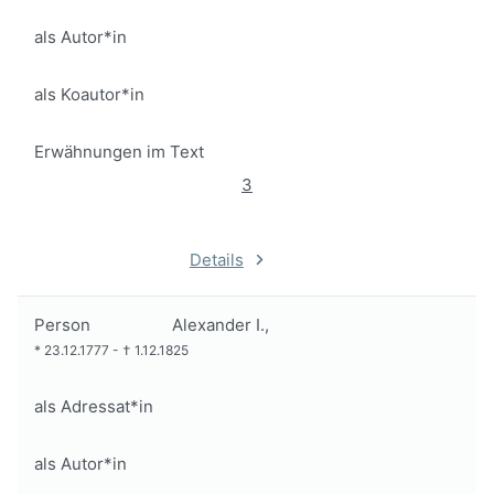
als Autor*in
als Koautor*in
Erwähnungen im Text
3
Details
Person
Alexander I.,
*
23.12.1777
-
†
1.12.1825
als Adressat*in
als Autor*in