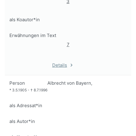
3
als Koautor*in
Erwähnungen im Text
7
Details
Person
Albrecht von Bayern,
*
3.5.1905
-
†
8.7.1996
als Adressat*in
als Autor*in