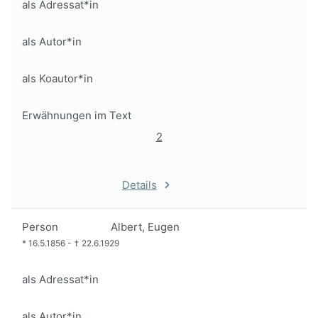
als Adressat*in
als Autor*in
als Koautor*in
Erwähnungen im Text
2
Details
Person
Albert, Eugen
*
16.5.1856
-
†
22.6.1929
als Adressat*in
als Autor*in