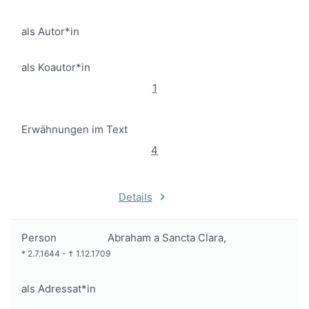
als Autor*in
als Koautor*in
1
Erwähnungen im Text
4
Details
Person
Abraham a Sancta Clara,
*
2.7.1644
-
†
1.12.1709
als Adressat*in