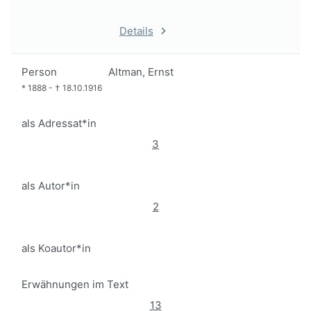
Details
Person
Altman, Ernst
*
1888
-
†
18.10.1916
als Adressat*in
3
als Autor*in
2
als Koautor*in
Erwähnungen im Text
13