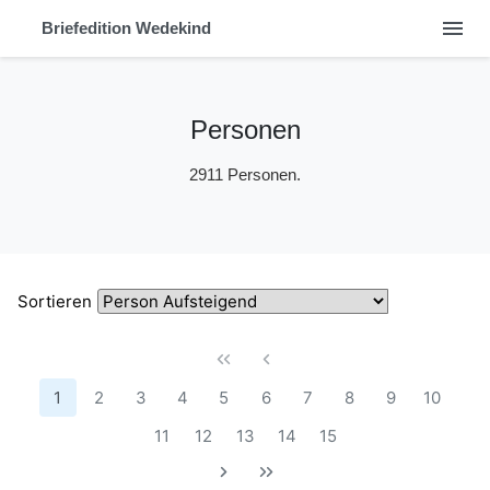
menu
Briefedition Wedekind
Personen
2911 Personen.
Sortieren
1
2
3
4
5
6
7
8
9
10
11
12
13
14
15