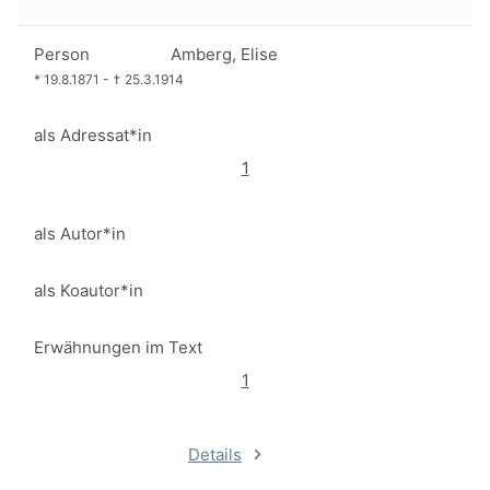
Person
Amberg, Elise
*
19.8.1871
-
†
25.3.1914
als Adressat*in
1
als Autor*in
als Koautor*in
Erwähnungen im Text
1
Details