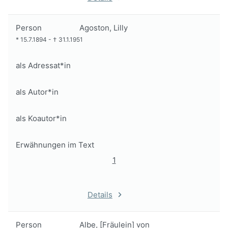
Person
Agoston, Lilly
*
15.7.1894
-
†
31.1.1951
als Adressat*in
als Autor*in
als Koautor*in
Erwähnungen im Text
1
Details
Person
Albe, [Fräulein] von