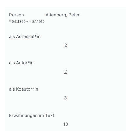
Person
Altenberg, Peter
*
9.3.1859
-
†
8.1.1919
als Adressat*in
2
als Autor*in
2
als Koautor*in
3
Erwähnungen im Text
13