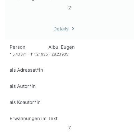
2
Details
Person
Albu, Eugen
*
5.4.1871
-
†
1.2.1935
-
28.2.1935
als Adressat*in
als Autor*in
als Koautor*in
Erwähnungen im Text
7