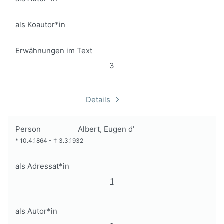
als Koautor*in
Erwähnungen im Text
3
Details
Person
Albert, Eugen d’
*
10.4.1864
-
†
3.3.1932
als Adressat*in
1
als Autor*in