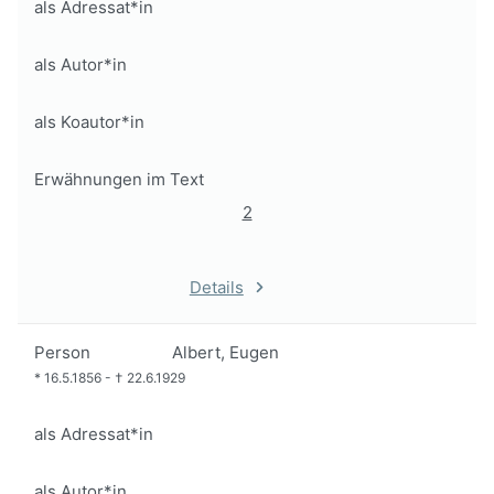
als Adressat*in
als Autor*in
als Koautor*in
Erwähnungen im Text
2
Details
Person
Albert, Eugen
*
16.5.1856
-
†
22.6.1929
als Adressat*in
als Autor*in