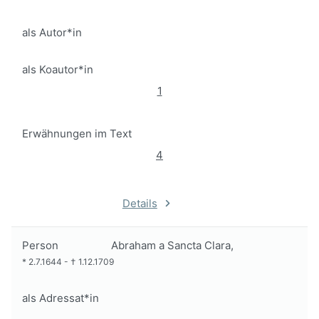
als Autor*in
als Koautor*in
1
Erwähnungen im Text
4
Details
Person
Abraham a Sancta Clara,
*
2.7.1644
-
†
1.12.1709
als Adressat*in