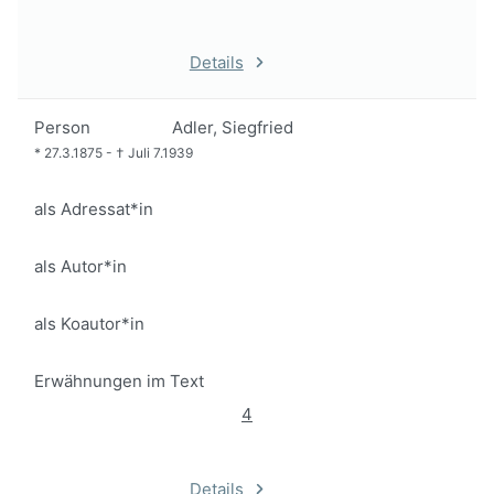
Details
Person
Adler, Siegfried
*
27.3.1875
-
†
Juli 7.1939
als Adressat*in
als Autor*in
als Koautor*in
Erwähnungen im Text
4
Details