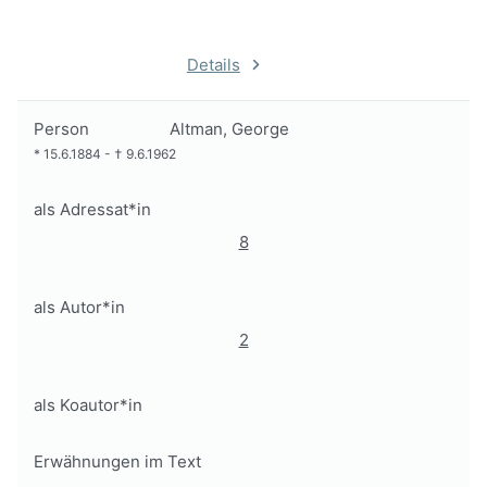
Details
Person
Altman, George
*
15.6.1884
-
†
9.6.1962
als Adressat*in
8
als Autor*in
2
als Koautor*in
Erwähnungen im Text