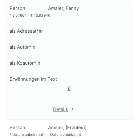
Person
Amsler, Fanny
*
8.5.1864
-
†
16.9.1946
als Adressat*in
als Autor*in
als Koautor*in
Erwähnungen im Text
6
Details
Person
Amsler, [Fräulein]
*
Datum unbekannt
-
†
Datum unbekannt