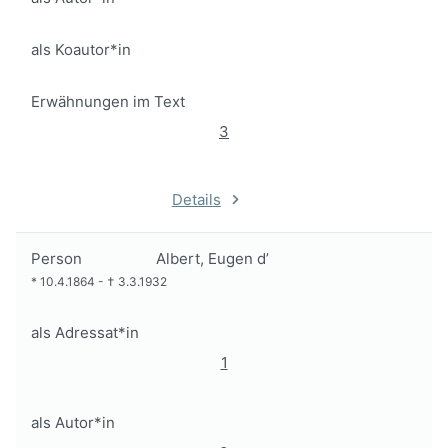
als Koautor*in
Erwähnungen im Text
3
Details
Person
Albert, Eugen d’
*
10.4.1864
-
†
3.3.1932
als Adressat*in
1
als Autor*in