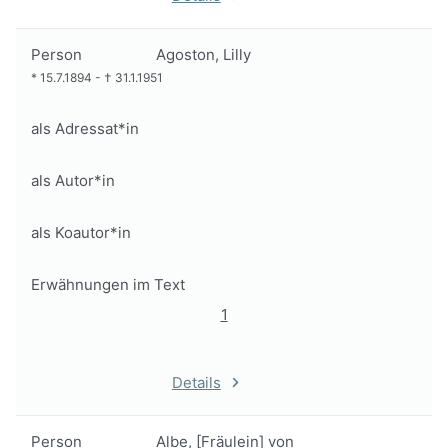
Person
Agoston, Lilly
*
15.7.1894
-
†
31.1.1951
als Adressat*in
als Autor*in
als Koautor*in
Erwähnungen im Text
1
Details
Person
Albe, [Fräulein] von