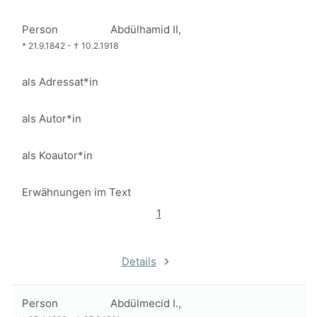
Person
Abdülhamid II,
*
21.9.1842
-
†
10.2.1918
als Adressat*in
als Autor*in
als Koautor*in
Erwähnungen im Text
1
Details
Person
Abdülmecid I.,