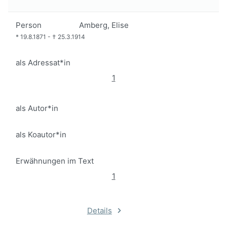
Person
Amberg, Elise
*
19.8.1871
-
†
25.3.1914
als Adressat*in
1
als Autor*in
als Koautor*in
Erwähnungen im Text
1
Details