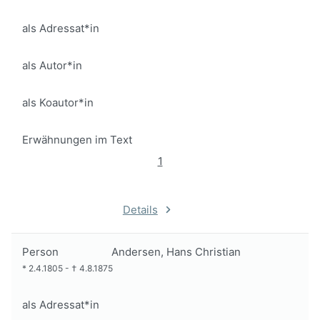
als Adressat*in
als Autor*in
als Koautor*in
Erwähnungen im Text
1
Details
Person
Andersen, Hans Christian
*
2.4.1805
-
†
4.8.1875
als Adressat*in