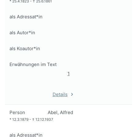
*
25.4.1823
-
†
25.6.1861
als Adressat*in
als Autor*in
als Koautor*in
Erwähnungen im Text
1
Details
Person
Abel, Alfred
*
12.3.1879
-
†
12.12.1937
als Adressat*in