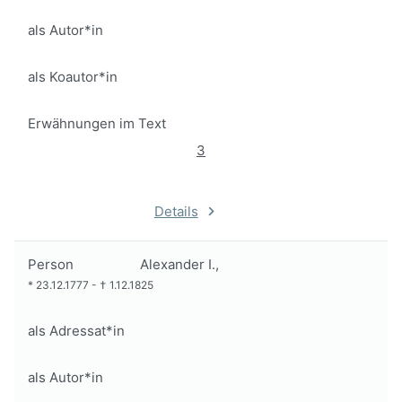
als Autor*in
als Koautor*in
Erwähnungen im Text
3
Details
Person
Alexander I.,
*
23.12.1777
-
†
1.12.1825
als Adressat*in
als Autor*in