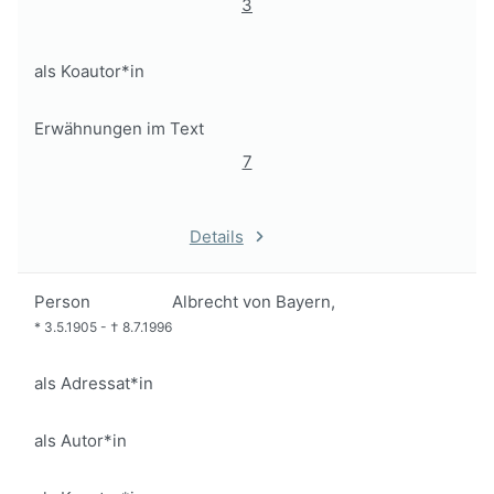
3
als Koautor*in
Erwähnungen im Text
7
Details
Person
Albrecht von Bayern,
*
3.5.1905
-
†
8.7.1996
als Adressat*in
als Autor*in