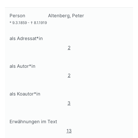
Person
Altenberg, Peter
*
9.3.1859
-
†
8.1.1919
als Adressat*in
2
als Autor*in
2
als Koautor*in
3
Erwähnungen im Text
13