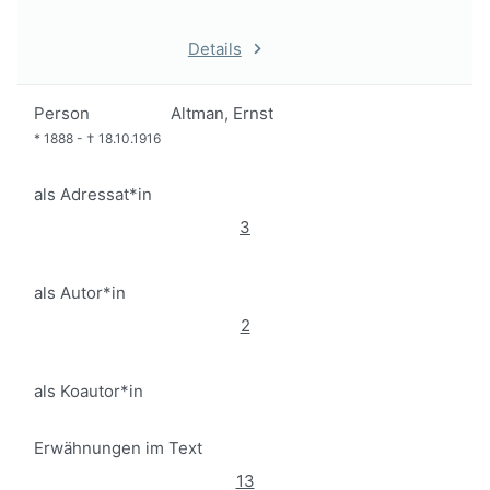
Details
Person
Altman, Ernst
*
1888
-
†
18.10.1916
als Adressat*in
3
als Autor*in
2
als Koautor*in
Erwähnungen im Text
13