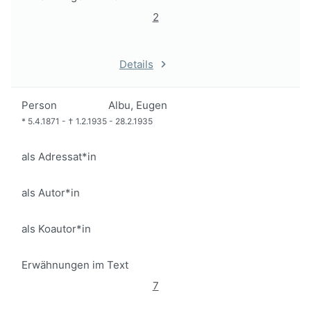
2
Details
Person
Albu, Eugen
*
5.4.1871
-
†
1.2.1935
-
28.2.1935
als Adressat*in
als Autor*in
als Koautor*in
Erwähnungen im Text
7