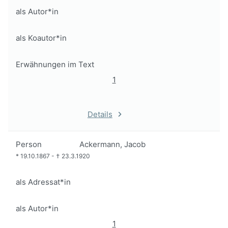
als Autor*in
als Koautor*in
Erwähnungen im Text
1
Details
Person
Ackermann, Jacob
*
19.10.1867
-
†
23.3.1920
als Adressat*in
als Autor*in
1