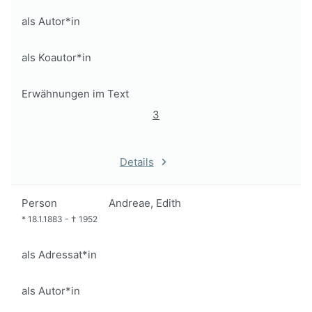
als Autor*in
als Koautor*in
Erwähnungen im Text
3
Details
Person
Andreae, Edith
*
18.1.1883
-
†
1952
als Adressat*in
als Autor*in