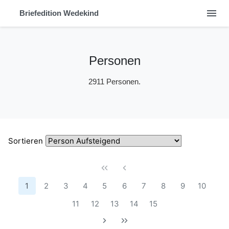
menu
Briefedition Wedekind
Personen
2911 Personen.
Sortieren
1
2
3
4
5
6
7
8
9
10
11
12
13
14
15