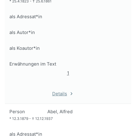
*
25.4.1823
-
†
25.6.1861
als Adressat*in
als Autor*in
als Koautor*in
Erwähnungen im Text
1
Details
Person
Abel, Alfred
*
12.3.1879
-
†
12.12.1937
als Adressat*in