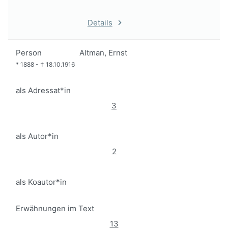
Details
Person
Altman, Ernst
*
1888
-
†
18.10.1916
als Adressat*in
3
als Autor*in
2
als Koautor*in
Erwähnungen im Text
13