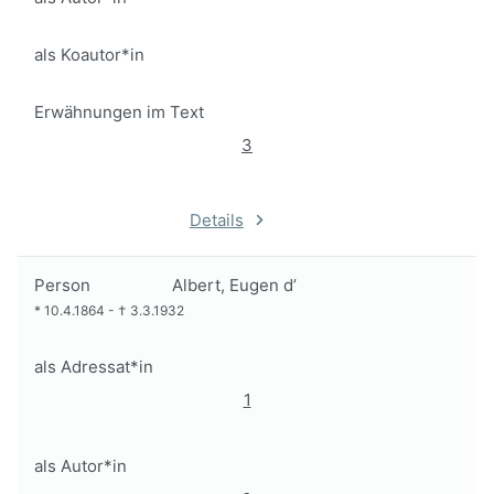
als Koautor*in
Erwähnungen im Text
3
Details
Person
Albert, Eugen d’
*
10.4.1864
-
†
3.3.1932
als Adressat*in
1
als Autor*in