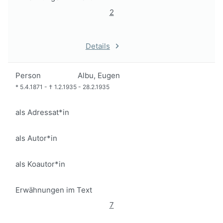
2
Details
Person
Albu, Eugen
*
5.4.1871
-
†
1.2.1935
-
28.2.1935
als Adressat*in
als Autor*in
als Koautor*in
Erwähnungen im Text
7