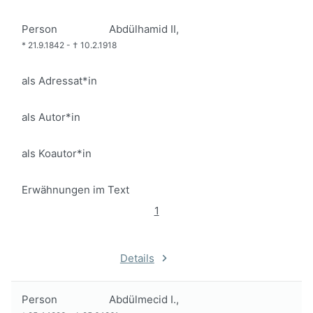
Person
Abdülhamid II,
*
21.9.1842
-
†
10.2.1918
als Adressat*in
als Autor*in
als Koautor*in
Erwähnungen im Text
1
Details
Person
Abdülmecid I.,