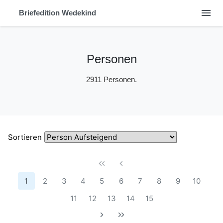
menu
Briefedition Wedekind
Personen
2911 Personen.
Sortieren
1
2
3
4
5
6
7
8
9
10
11
12
13
14
15