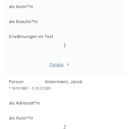
als Autor*in
als Koautor*in
Erwähnungen im Text
1
Details
Person
Ackermann, Jacob
*
19.10.1867
-
†
23.3.1920
als Adressat*in
als Autor*in
1