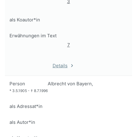
3
als Koautor*in
Erwähnungen im Text
7
Details
Person
Albrecht von Bayern,
*
3.5.1905
-
†
8.7.1996
als Adressat*in
als Autor*in