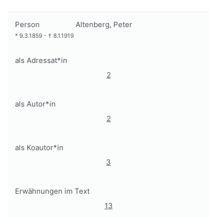
Person
Altenberg, Peter
*
9.3.1859
-
†
8.1.1919
als Adressat*in
2
als Autor*in
2
als Koautor*in
3
Erwähnungen im Text
13