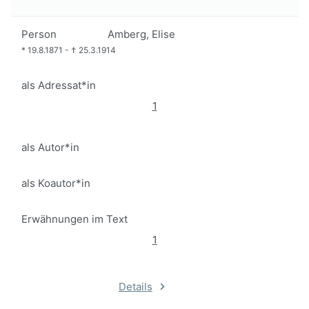
Person
Amberg, Elise
*
19.8.1871
-
†
25.3.1914
als Adressat*in
1
als Autor*in
als Koautor*in
Erwähnungen im Text
1
Details