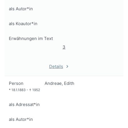
als Autor*in
als Koautor*in
Erwähnungen im Text
3
Details
Person
Andreae, Edith
*
18.1.1883
-
†
1952
als Adressat*in
als Autor*in