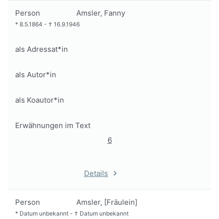
Person
Amsler, Fanny
*
8.5.1864
-
†
16.9.1946
als Adressat*in
als Autor*in
als Koautor*in
Erwähnungen im Text
6
Details
Person
Amsler, [Fräulein]
*
Datum unbekannt
-
†
Datum unbekannt