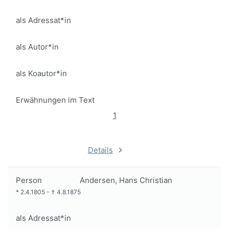
als Adressat*in
als Autor*in
als Koautor*in
Erwähnungen im Text
1
Details
Person
Andersen, Hans Christian
*
2.4.1805
-
†
4.8.1875
als Adressat*in