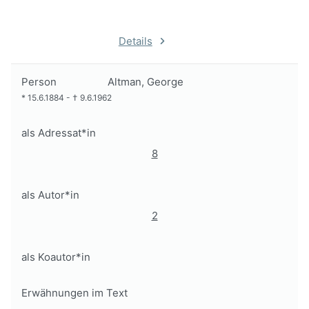
Details
Person
Altman, George
*
15.6.1884
-
†
9.6.1962
als Adressat*in
8
als Autor*in
2
als Koautor*in
Erwähnungen im Text