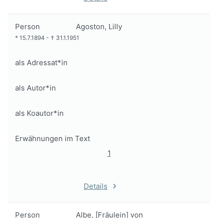
Person
Agoston, Lilly
*
15.7.1894
-
†
31.1.1951
als Adressat*in
als Autor*in
als Koautor*in
Erwähnungen im Text
1
Details
Person
Albe, [Fräulein] von