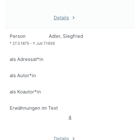
Details
Person
Adler, Siegfried
*
27.3.1875
-
†
Juli 7.1939
als Adressat*in
als Autor*in
als Koautor*in
Erwähnungen im Text
4
Details