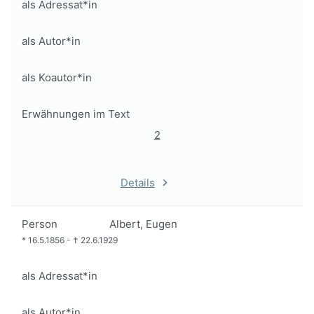
als Adressat*in
als Autor*in
als Koautor*in
Erwähnungen im Text
2
Details
Person
Albert, Eugen
*
16.5.1856
-
†
22.6.1929
als Adressat*in
als Autor*in