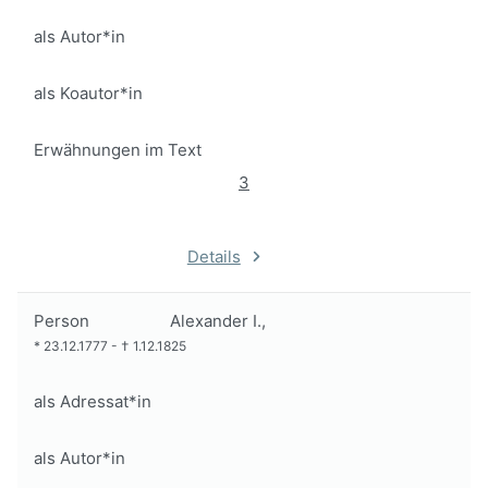
als Autor*in
als Koautor*in
Erwähnungen im Text
3
Details
Person
Alexander I.,
*
23.12.1777
-
†
1.12.1825
als Adressat*in
als Autor*in