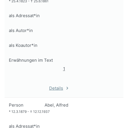
*
25.4.1823
-
†
25.6.1861
als Adressat*in
als Autor*in
als Koautor*in
Erwähnungen im Text
1
Details
Person
Abel, Alfred
*
12.3.1879
-
†
12.12.1937
als Adressat*in