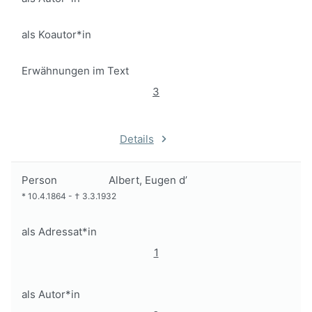
als Koautor*in
Erwähnungen im Text
3
Details
Person
Albert, Eugen d’
*
10.4.1864
-
†
3.3.1932
als Adressat*in
1
als Autor*in