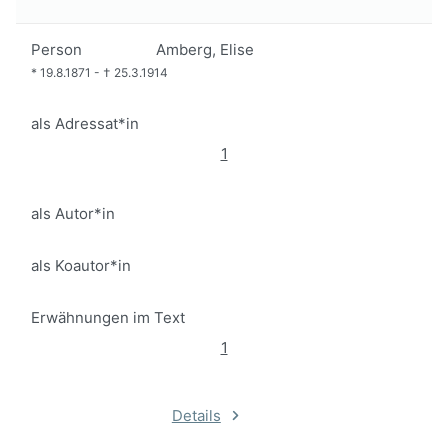
Person
Amberg, Elise
*
19.8.1871
-
†
25.3.1914
als Adressat*in
1
als Autor*in
als Koautor*in
Erwähnungen im Text
1
Details