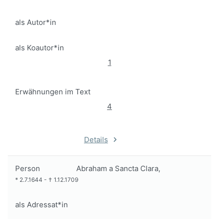
als Autor*in
als Koautor*in
1
Erwähnungen im Text
4
Details
Person
Abraham a Sancta Clara,
*
2.7.1644
-
†
1.12.1709
als Adressat*in