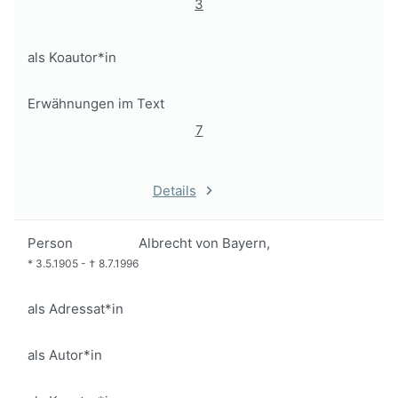
3
als Koautor*in
Erwähnungen im Text
7
Details
Person
Albrecht von Bayern,
*
3.5.1905
-
†
8.7.1996
als Adressat*in
als Autor*in