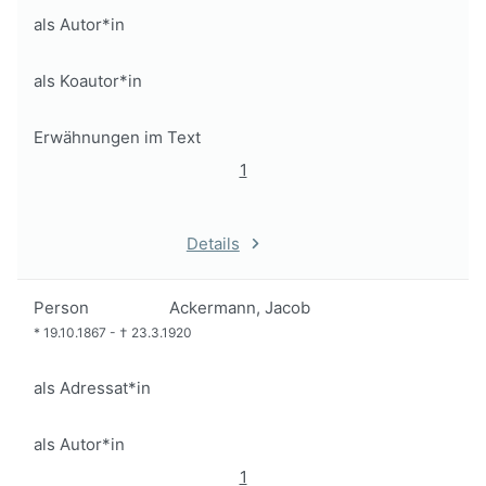
als Autor*in
als Koautor*in
Erwähnungen im Text
1
Details
Person
Ackermann, Jacob
*
19.10.1867
-
†
23.3.1920
als Adressat*in
als Autor*in
1