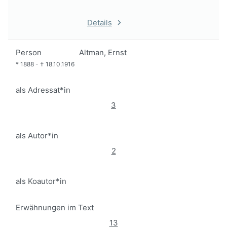
Details
Person
Altman, Ernst
*
1888
-
†
18.10.1916
als Adressat*in
3
als Autor*in
2
als Koautor*in
Erwähnungen im Text
13