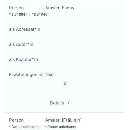
Person
Amsler, Fanny
*
8.5.1864
-
†
16.9.1946
als Adressat*in
als Autor*in
als Koautor*in
Erwähnungen im Text
6
Details
Person
Amsler, [Fräulein]
*
Datum unbekannt
-
†
Datum unbekannt