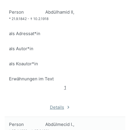
Person
Abdülhamid II,
*
21.9.1842
-
†
10.2.1918
als Adressat*in
als Autor*in
als Koautor*in
Erwähnungen im Text
1
Details
Person
Abdülmecid I.,