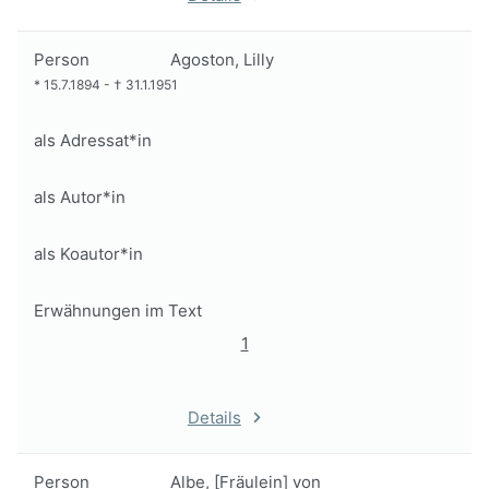
Person
Agoston, Lilly
*
15.7.1894
-
†
31.1.1951
als Adressat*in
als Autor*in
als Koautor*in
Erwähnungen im Text
1
Details
Person
Albe, [Fräulein] von