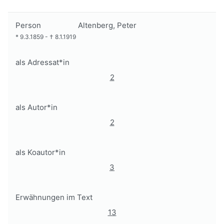
Person
Altenberg, Peter
*
9.3.1859
-
†
8.1.1919
als Adressat*in
2
als Autor*in
2
als Koautor*in
3
Erwähnungen im Text
13