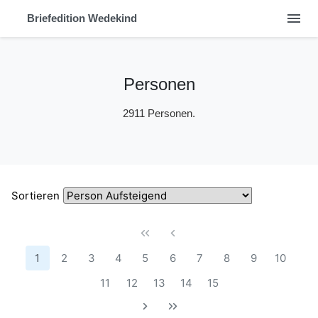
menu
Briefedition Wedekind
Personen
2911 Personen.
Sortieren
1
2
3
4
5
6
7
8
9
10
11
12
13
14
15