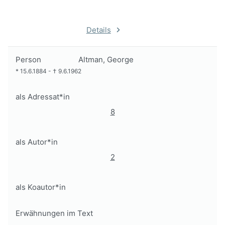
Details
Person
Altman, George
*
15.6.1884
-
†
9.6.1962
als Adressat*in
8
als Autor*in
2
als Koautor*in
Erwähnungen im Text