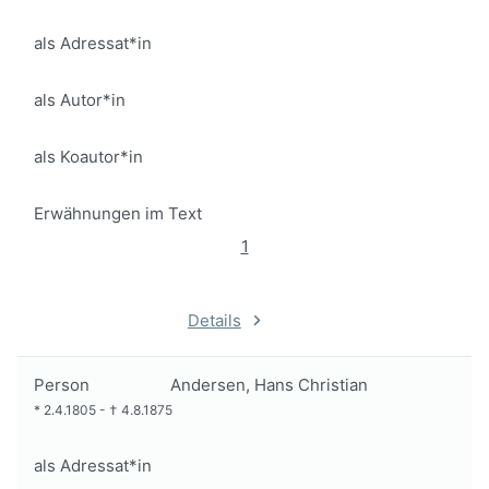
als Adressat*in
als Autor*in
als Koautor*in
Erwähnungen im Text
1
Details
Person
Andersen, Hans Christian
*
2.4.1805
-
†
4.8.1875
als Adressat*in