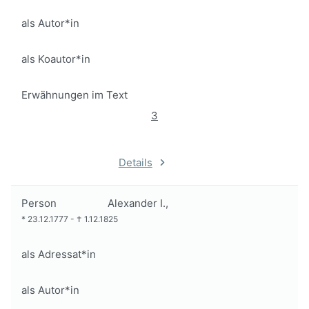
als Autor*in
als Koautor*in
Erwähnungen im Text
3
Details
Person
Alexander I.,
*
23.12.1777
-
†
1.12.1825
als Adressat*in
als Autor*in