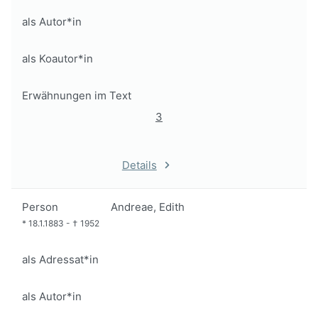
als Autor*in
als Koautor*in
Erwähnungen im Text
3
Details
Person
Andreae, Edith
*
18.1.1883
-
†
1952
als Adressat*in
als Autor*in