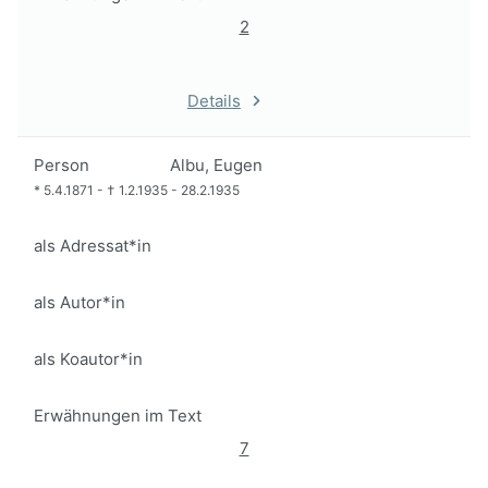
2
Details
Person
Albu, Eugen
*
5.4.1871
-
†
1.2.1935
-
28.2.1935
als Adressat*in
als Autor*in
als Koautor*in
Erwähnungen im Text
7