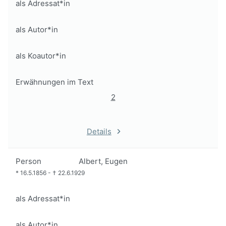
als Adressat*in
als Autor*in
als Koautor*in
Erwähnungen im Text
2
Details
Person
Albert, Eugen
*
16.5.1856
-
†
22.6.1929
als Adressat*in
als Autor*in