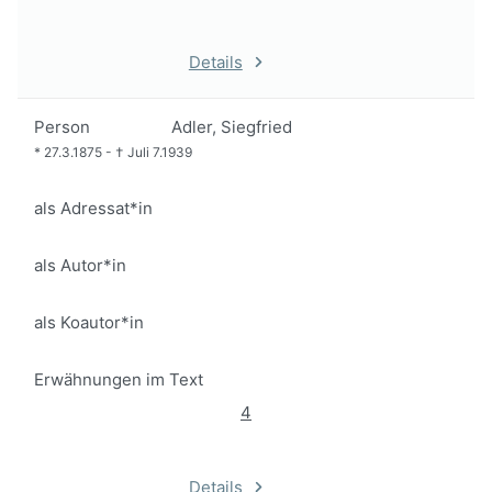
Details
Person
Adler, Siegfried
*
27.3.1875
-
†
Juli 7.1939
als Adressat*in
als Autor*in
als Koautor*in
Erwähnungen im Text
4
Details