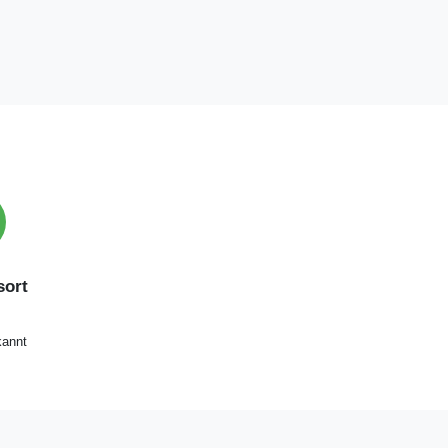
ort
annt