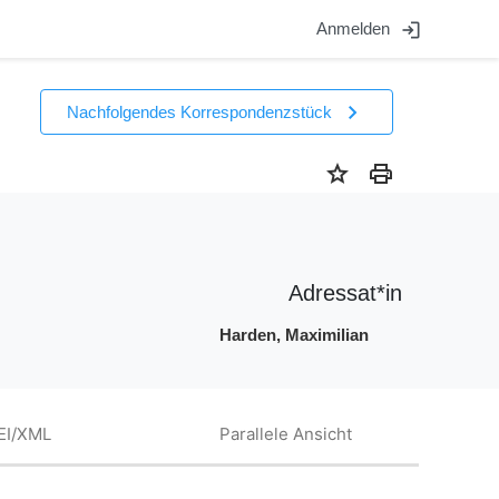
login
Anmelden
chevron_right
Nachfolgendes Korrespondenzstück
star
print
Adressat*in
Harden, Maximilian
EI/XML
Parallele Ansicht