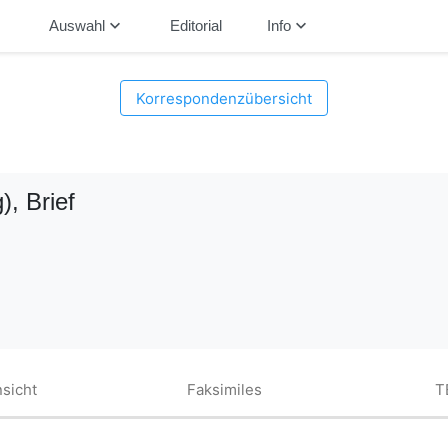
down
keyboard_arrow_down
keyboard_arrow_down
Auswahl
Editorial
Info
Korrespondenzübersicht
)
, Brief
sicht
Faksimiles
T