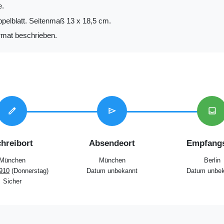
e.
ppelblatt. Seitenmaß 13 x 18,5 cm.
mat beschrieben.
edit
send
inbox
hreibort
Absendeort
Empfangs
München
München
Berlin
1910
(Donnerstag)
Datum unbekannt
Datum unbek
Sicher