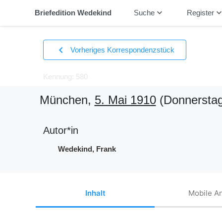
keyboard_arrow_down
keyboard_arrow_
Briefedition Wedekind
Suche
Register
chevron_left
Vorheriges Korrespondenzstück
Kennung: 580
München,
5. Mai 1910
(Donnerstag
Autor*in
Wedekind, Frank
Inhalt
Mobile An