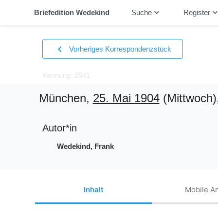
keyboard_arrow_down
keyboard_arrow_
Briefedition Wedekind
Suche
Register
chevron_left
Vorheriges Korrespondenzstück
Kennung: 2541
München,
25. Mai 1904
(Mittwoch)
Autor*in
Wedekind, Frank
Inhalt
Mobile An