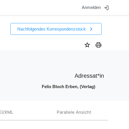
login
Anmelden
chevron_right
Nachfolgendes Korrespondenzstück
star
print
Adressat*in
Felix Bloch Erben, (Verlag)
EI/XML
Parallele Ansicht