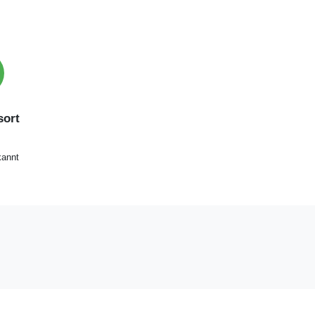
ort
annt