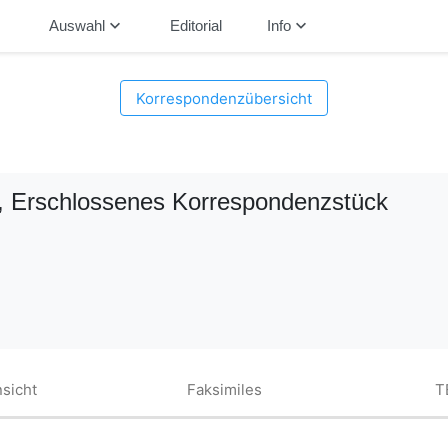
down
keyboard_arrow_down
keyboard_arrow_down
Auswahl
Editorial
Info
Korrespondenzübersicht
, Erschlossenes Korrespondenzstück
sicht
Faksimiles
T