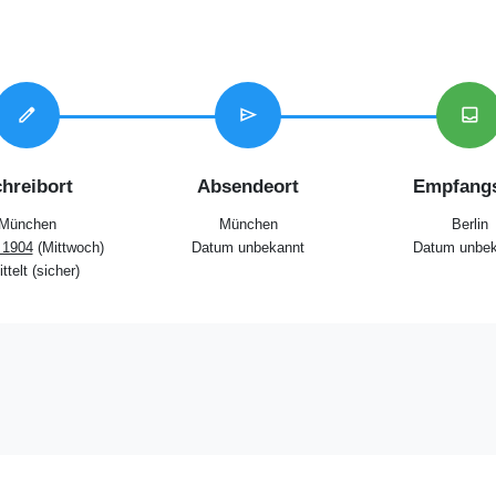
edit
send
inbox
hreibort
Absendeort
Empfangs
München
München
Berlin
 1904
(Mittwoch)
Datum unbekannt
Datum unbek
ttelt (sicher)