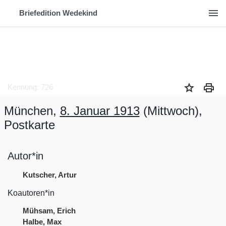
menu
Briefedition Wedekind
star
print
Kennung: 726
München,
8. Januar 1913
(Mittwoch)
,
Postkarte
Autor*in
Kutscher, Artur
Koautoren*in
Mühsam, Erich
Halbe, Max