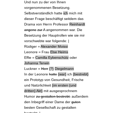
Und nun zu der von Ihnen
vorgenommenen
Besetzung
.
Selbstverständlich hatte
ich
mich mit
dieser Frage beschäftigt seitdem das
Drama von Herrn Professor
Reinhardt
angeno
zur
A
angenommen war. Die
Besetzung der Hauptrollen
wie sie mir
vorschwebte war folgende: |
Rüdiger =
Alexander Moissi
Leonore = Frau
Else Heims
Effie =
Camilla Eybenschütz
oder
Johanna Terwin
Luckner =
Herr
?
Diegelmann
In der Leonore
hatte
war
ich
bestrebt
ein Prototyp von Gesundheit, Frische
und Natürlichkeit
im ersten
und
dritten
Akt
mit ausgesprochnem
Humor
zu gestalten bestrebt.
außerdem
den Inbegriff einer Dame der
guten
besten Gesellschaft zu gestalten
bestrebt
. |