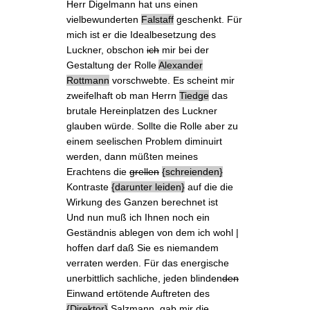
Herr Digelmann hat uns
einen
vielbewunderten
Falstaff
geschenkt. Für
mich ist er die Idealbesetzung des
Luckner, obschon
ich
mir bei der
Gestaltung der Rolle
Alexander
Rottmann
vorschwebte
. Es scheint mir
zweifelhaft ob man Herrn
Tiedge
das
brutale Hereinplatzen des Luckner
glauben würde. Sollte die Rolle aber zu
einem seelischen Problem diminuirt
werden, dann müßten meines
Erachtens die
grellen
schreienden
Kontraste
darunter leiden
auf die die
Wirkung des Ganzen berechnet ist
Und nun muß ich Ihnen noch ein
Geständnis ablegen von dem ich wohl |
hoffen darf daß Sie es niemandem
verraten werden. Für das energische
unerbittlich sachliche, jeden blinden
den
Einwand ertötende Auftreten des
Direktor
Salzmann, gab mir die