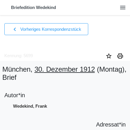
menu
Briefedition Wedekind
chevron_left
Vorheriges Korrespondenzstück
star
print
Kennung: 5699
München,
30. Dezember 1912
(Montag)
,
Brief
Autor*in
Wedekind, Frank
Adressat*in