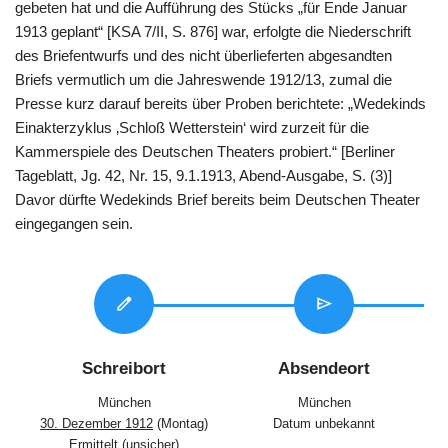
gebeten hat und die Aufführung des Stücks „für Ende Januar
1913 geplant“ [KSA 7/II, S. 876] war, erfolgte die Niederschrift
des Briefentwurfs und des nicht überlieferten abgesandten
Briefs vermutlich um die Jahreswende 1912/13, zumal die
Presse kurz darauf bereits über Proben berichtete: „Wedekinds
Einakterzyklus ‚Schloß Wetterstein‘ wird zurzeit für die
Kammerspiele des Deutschen Theaters probiert.“ [Berliner
Tageblatt, Jg. 42, Nr. 15, 9.1.1913, Abend-Ausgabe, S. (3)]
Davor dürfte Wedekinds Brief bereits beim Deutschen Theater
eingegangen sein.
edit
send
Schreibort
Absendeort
München
München
30. Dezember 1912
(Montag)
Datum unbekannt
Ermittelt (unsicher)