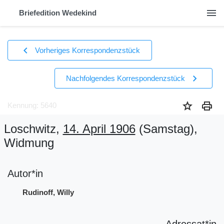
menu
Briefedition Wedekind
chevron_left
Vorheriges Korrespondenzstück
chevron_right
Nachfolgendes Korrespondenzstück
star
print
Kennung: 5640
Loschwitz,
14. April 1906
(Samstag)
,
Widmung
Autor*in
Rudinoff, Willy
Adressat*in