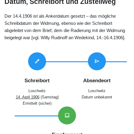
Datum, Schreibort und Zustellweg
Der 14.4.1906 ist als Ankerdatum gesetzt – das mögliche
Schreibdatum der Widmung, ebenso wie der Schreibort
abgeleitet von dem Brief, dem die Radierung mit der Widmung
beigelegt war [vgl. Willy Rudinoff an Wedekind, 14.-16.4.1906].
edit
send
Schreibort
Absendeort
Loschwitz
Loschwitz
14. April 1906
(Samstag)
Datum unbekannt
Ermittelt (sicher)
inbox