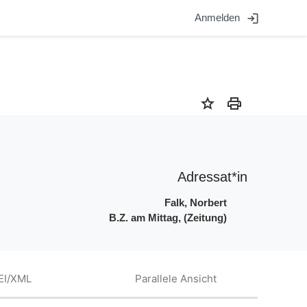
login
Anmelden
star
print
Adressat*in
Falk, Norbert
B.Z. am Mittag, (Zeitung)
EI/XML
Parallele Ansicht