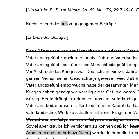
[
Hinweis in: B. Z. am Mittag, Jg. 40, Nr. 176, 29.7.1916, Er
Nachstehend die
uns
zugegangenen Beiträge [...]
[
Entwurf der Beilage:
]
D
as u/U/nter den von der Menschheit nie erlebtem Graue
Vaterlandsgefühl zurücktreten muß. Daß das Vaterlandsg
Vaterlandsgefühl hoch über dies Menschheitsgefühl emp
Vor Ausbruch des Krieges war Deutschland vierzig Jahre h
ganzen Verlauf seiner Geschichte je gewesen
war
. Daß d
Vaterlandsgefühl emporwuchs hätte der gesammten Mens
Krieges haben gezeigt wie voreilig diese Gefühle waren. Di
würdig. Heute drängt in jedem von uns das Vaterlandsgef
Vaterland bedarf unserer aller Liebe um im Kampf der Na
vaterländisches Werk zu schaffen, ist
k
eine Frage des
Wo
Wie schwer
die Aufga
es ist die Aufgabe würdig zu lösen 
Soviel aber glaube ich versichern zu können daß ich
kaum
Arbeiten nichts mehr hinzufügen
werde, in dem die Lieb