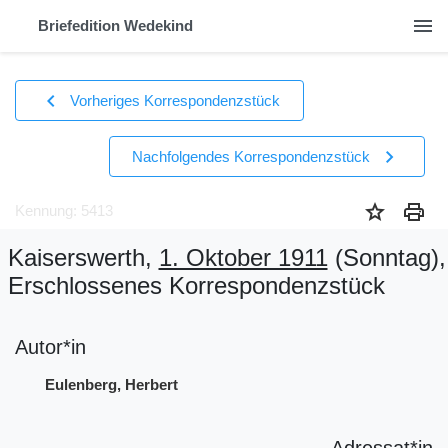
menu
Briefedition Wedekind
chevron_left
Vorheriges Korrespondenzstück
chevron_right
Nachfolgendes Korrespondenzstück
star
print
Kennung: 5413
Kaiserswerth,
1. Oktober 1911
(Sonntag)
,
Erschlossenes Korrespondenzstück
Autor*in
Eulenberg, Herbert
Adressat*in