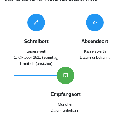
edit
send
Schreibort
Absendeort
Kaiserswerth
Kaiserswerth
1. Oktober 1911
(Sonntag)
Datum unbekannt
Ermittelt (unsicher)
inbox
Empfangsort
München
Datum unbekannt