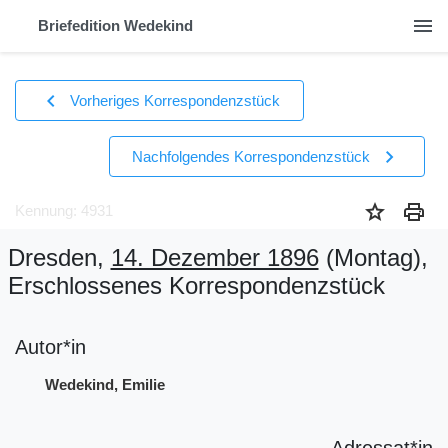
menu
Briefedition Wedekind
chevron_left
Vorheriges Korrespondenzstück
chevron_right
Nachfolgendes Korrespondenzstück
star
print
Kennung: 4931
Dresden,
14. Dezember 1896
(Montag)
,
Erschlossenes Korrespondenzstück
Autor*in
Wedekind, Emilie
Adressat*in