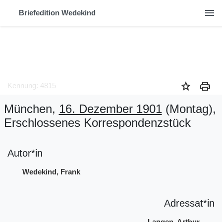
menu
Briefedition Wedekind
star
print
Kennung: 4815
München,
16. Dezember 1901
(Montag)
,
Erschlossenes Korrespondenzstück
Autor*in
Wedekind, Frank
Adressat*in
Langen, Arthur