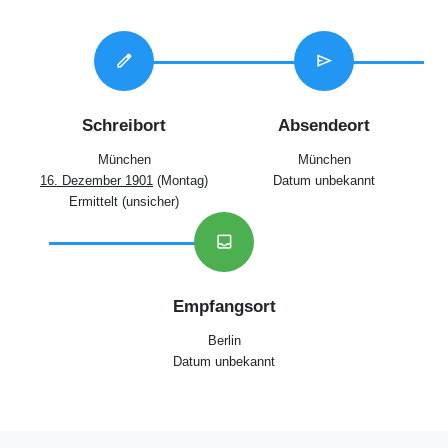
edit
send
Schreibort
Absendeort
München
München
16. Dezember 1901
(Montag)
Datum unbekannt
Ermittelt (unsicher)
inbox
Empfangsort
Berlin
Datum unbekannt