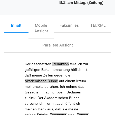
B.Z. am Mittag, (Zeitung)
Inhalt
Mobile
Faksimiles
TEI/XML
Ansicht
Parallele Ansicht
Der geschätzten
Redaktion
teile ich zur
gefälligen Bekanntmachung höflich mit,
daß
meine Zeilen
gegen die
Akademische Bühne
auf einem Irrtum
meinerseits beruhen. Ich nehme das
Gesagte mit aufrichtigem Bedauern
zurück. Der Akademischen Bühne
spreche ich hiermit auch öffentlich
meinen Dank aus, daß sie meine
beiden Stücke „
Totentanz
“ und „
Zensur
“