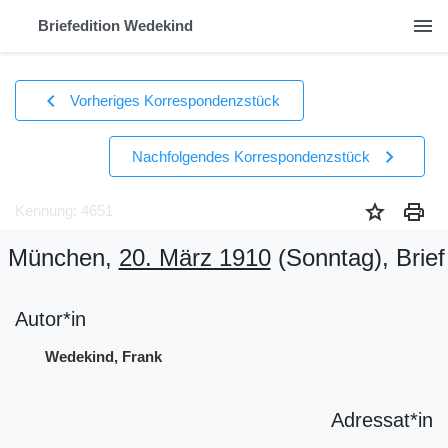
menu
Briefedition Wedekind
chevron_left
Vorheriges Korrespondenzstück
chevron_right
Nachfolgendes Korrespondenzstück
star
print
Kennung: 4651
München,
20. März 1910
(Sonntag)
, Brief
Autor*in
Wedekind, Frank
Adressat*in