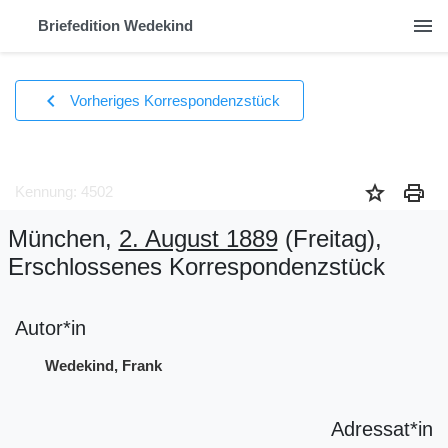
menu
Briefedition Wedekind
chevron_left
Vorheriges Korrespondenzstück
star
print
Kennung: 4502
München,
2. August 1889
(Freitag)
,
Erschlossenes Korrespondenzstück
Autor*in
Wedekind, Frank
Adressat*in