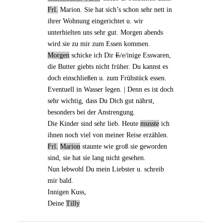
Frl.
Marion
. Sie hat sich’s schon sehr nett in
ihrer Wohnung eingerichtet u. wir
unterhielten uns sehr gut. Morgen abends
wird sie zu mir zum Essen kommen.
Morgen
schicke ich Dir
E
/e/inige Esswaren,
die Butter
giebts
nicht früher. Du kannst es
doch einschließen u. zum Frühstück essen.
Eventuell in Wasser legen. | Denn es ist doch
sehr wichtig, dass Du Dich gut nährst,
besonders bei der Anstrengung.
Die Kinder sind sehr lieb. Heute
musste
ich
ihnen noch viel von meiner Reise erzählen.
Frl.
Marion
staunte wie groß sie geworden
sind, sie hat sie lang nicht gesehen.
Nun lebwohl Du mein Liebster u. schreib
mir bald.
Innigen Kuss,
Deine
Tilly