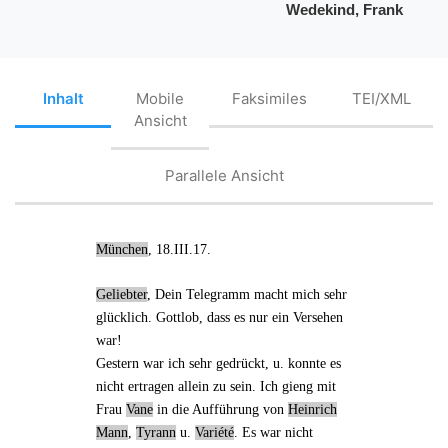
Wedekind, Frank
Inhalt
Mobile
Faksimiles
TEI/XML
Ansicht
Parallele Ansicht
München
, 18.III.17.
Geliebter
,
Dein Telegramm
macht mich sehr
glücklich. Gottlob, dass es nur ein Versehen
war!
Gestern war ich sehr gedrückt, u. konnte es
nicht ertragen allein zu sein. Ich
gieng
mit
Frau
Vane
in die
Aufführung
von
Heinrich
Mann
,
Tyrann
u.
Variété
. Es war nicht