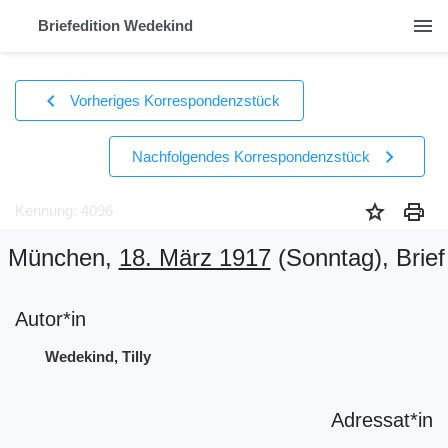
menu
Briefedition Wedekind
chevron_left
Vorheriges Korrespondenzstück
chevron_right
Nachfolgendes Korrespondenzstück
star
print
Kennung: 4096
München,
18. März 1917
(Sonntag)
, Brief
Autor*in
Wedekind, Tilly
Adressat*in