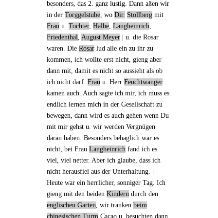
besonders,
das 2. ganz lustig
. Dann aßen wir
in der
Torggelstube
, wo
Dir.
Stollberg
mit
Frau
u.
Tochter
,
Halbe
,
Langheinrich
,
Friedenthal
,
August Meyer
| u.
die Rosar
waren. Die
Rosar
lud alle ein zu ihr zu
kommen, ich wollte erst nicht,
gieng
aber
dann mit, damit es nicht so aussieht als ob
ich nicht darf.
Frau
u. Herr
Feuchtwanger
kamen auch. Auch sagte ich mir, ich muss es
endlich lernen mich in der Gesellschaft zu
bewegen, dann wird es auch gehen wenn Du
mit mir gehst u. wir werden Vergnügen
daran haben. Besonders behaglich war es
nicht,
bei Frau
Langheinrich
fand ich es
viel, viel netter. Aber ich glaube, dass ich
nicht herausfiel aus der Unterhaltung. |
Heute war ein herrlicher, sonniger Tag. Ich
gieng
mit den beiden
Kindern
durch den
englischen Garten
, wir tranken
beim
chinesischen Turm
Cacao u. besuchten dann