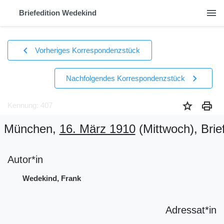
menu
Briefedition Wedekind
chevron_left
Vorheriges Korrespondenzstück
chevron_right
Nachfolgendes Korrespondenzstück
star
print
Kennung: 407
München,
16. März 1910
(Mittwoch)
, Brie
Autor*in
Wedekind, Frank
Adressat*in