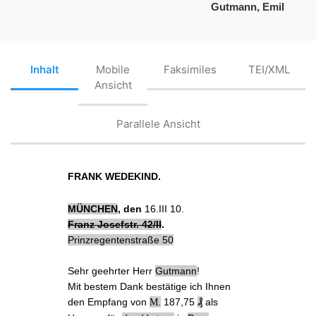
Gutmann, Emil
Inhalt
Mobile
Faksimiles
TEI/XML
Ansicht
Parallele Ansicht
FRANK WEDEKIND.
MÜNCHEN
, den
16.III 10.
Franz Josefstr. 42/II
.
Prinzregentenstraße 50
Sehr geehrter Herr
Gutmann
!
Mit bestem Dank
bestätige ich Ihnen
den Empfang
von
.
187,75
₰
als
M