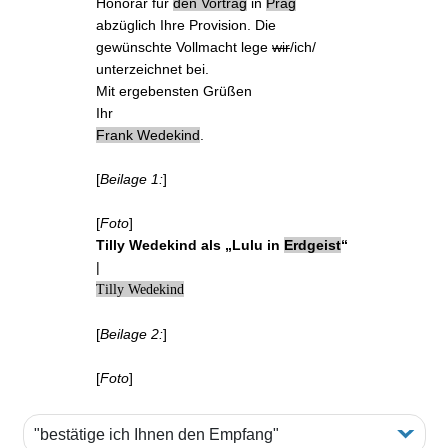
Honorar für
den
Vortrag
in
Prag
abzüglich Ihre Provision. Die
gewünschte
Vollmacht
lege
wir
/ich/
unterzeichnet bei.
Mit ergebensten Grüßen
Ihr
Frank Wedekind
.
[
Beilage 1:
]
[
Foto
]
Tilly Wedekind als „Lulu in
Erdgeist
“
|
Tilly Wedekind
[
Beilage 2:
]
[
Foto
]
"bestätige ich Ihnen den Empfang"