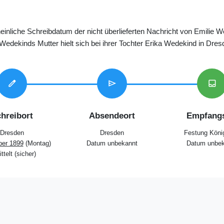
inliche Schreibdatum der nicht überlieferten Nachricht von Emilie W
edekinds Mutter hielt sich bei ihrer Tochter Erika Wedekind in Dres
edit
send
inbox
hreibort
Absendeort
Empfangs
Dresden
Dresden
Festung Köni
ber 1899
(Montag)
Datum unbekannt
Datum unbek
ttelt (sicher)