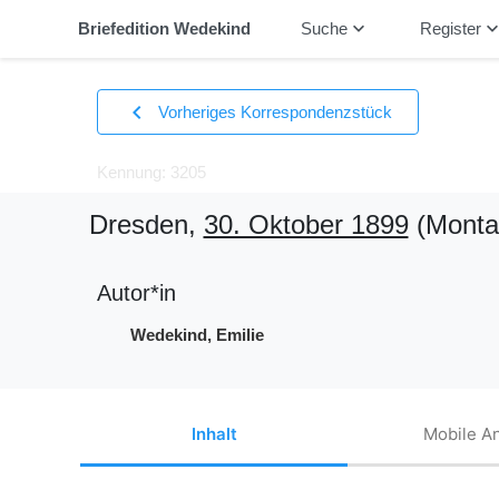
keyboard_arrow_down
keyboard_arrow_
Briefedition Wedekind
Suche
Register
chevron_left
Vorheriges Korrespondenzstück
Kennung: 3205
Dresden,
30. Oktober 1899
(Monta
Autor*in
Wedekind, Emilie
Inhalt
Mobile An