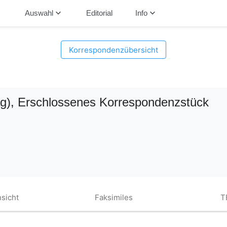
down
keyboard_arrow_down
keyboard_arrow_down
Auswahl
Editorial
Info
Korrespondenzübersicht
g)
, Erschlossenes Korrespondenzstück
sicht
Faksimiles
T