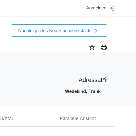
login
Anmelden
chevron_right
Nachfolgendes Korrespondenzstück
star
print
Adressat*in
Wedekind, Frank
EI/XML
Parallele Ansicht