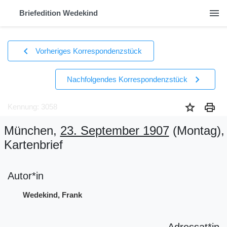
menu
Briefedition Wedekind
chevron_left
Vorheriges Korrespondenzstück
chevron_right
Nachfolgendes Korrespondenzstück
star
print
Kennung: 3058
München,
23. September 1907
(Montag)
,
Kartenbrief
Autor*in
Wedekind, Frank
Adressat*in