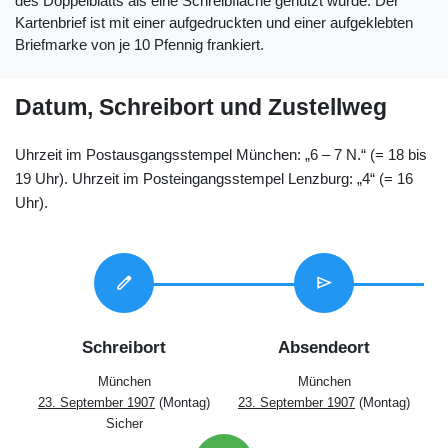
des Doppelblatts als eine Schreibfläche genutzt wurde. Der
Kartenbrief ist mit einer aufgedruckten und einer aufgeklebten
Briefmarke von je 10 Pfennig frankiert.
Datum, Schreibort und Zustellweg
Uhrzeit im Postausgangsstempel München: „6 – 7 N.“ (= 18 bis
19 Uhr). Uhrzeit im Posteingangsstempel Lenzburg: „4“ (= 16
Uhr).
edit
send
Schreibort
Absendeort
München
München
23. September 1907
(Montag)
23. September 1907
(Montag)
Sicher