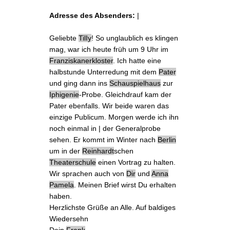
Adresse des Absenders:
|
Geliebte
TilIy
! So unglaublich es klingen
mag, war ich
heute
früh um 9 Uhr im
Franziskanerkloster
. Ich hatte eine
halbstunde
Unterredung
mit dem
Pater
und ging dann ins
Schauspielhaus
zur
Iphigenie
-Probe. Gleichdrauf kam der
Pater ebenfalls. Wir beide waren das
einzige Publicum.
Morgen
werde ich ihn
noch einmal in | der
Generalprobe
sehen. Er kommt im Winter nach
Berlin
um in der
Reinhardt
schen
Theaterschule
einen
Vortrag
zu halten.
Wir sprachen auch von
Dir
und
Anna
Pamela
. Meinen Brief wirst Du erhalten
haben.
Herzlichste Grüße an Alle. Auf baldiges
Wiedersehn
Dein
Frank