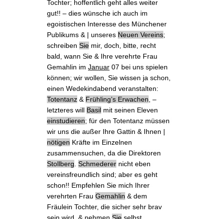
Tochter; hoffentlich geht alles weiter
gut!! – dies wünsche ich auch im
egoistischen Interesse des Münchener
Publikums & |
unseres
Neuen Vereins
;
schreiben
Sie
mir, doch, bitte, recht
bald, wann Sie & Ihre verehrte Frau
Gemahlin im
Januar
07 bei uns spielen
können; wir wollen, Sie wissen ja schon,
einen Wedekindabend veranstalten:
Totentanz
&
Frühling’s Erwachen
, –
letzteres will
Basil
mit seinen Eleven
einstudieren
; für den Totentanz müssen
wir uns die außer Ihre Gattin & Ihnen |
nötigen
Kräfte im Einzelnen
zusammensuchen, da die Direktoren
Stollberg
.
Schmederer
nicht eben
vereinsfreundlich sind; aber es geht
schon!! Empfehlen Sie mich Ihrer
verehrten Frau
Gemahlin
& dem
Fräulein Tochter, die sicher sehr brav
sein wird, & nehmen
Sie
selbst