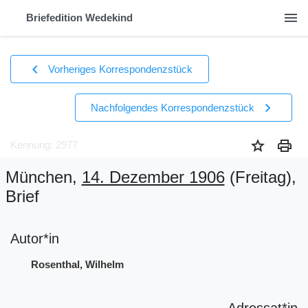
menu
Briefedition Wedekind
chevron_left
Vorheriges Korrespondenzstück
chevron_right
Nachfolgendes Korrespondenzstück
star
print
Kennung: 2977
München,
14. Dezember 1906
(Freitag)
,
Brief
Autor*in
Rosenthal, Wilhelm
Adressat*in