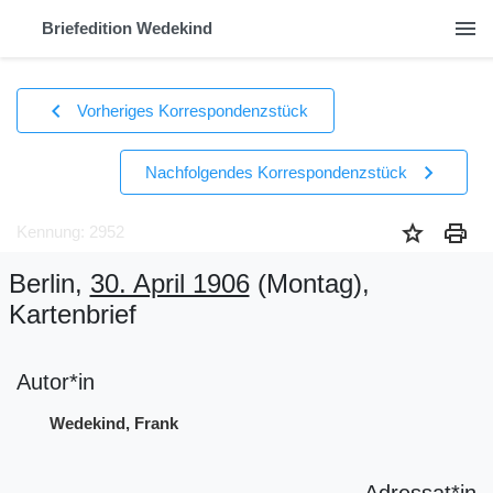
menu
Briefedition Wedekind
chevron_left
Vorheriges Korrespondenzstück
chevron_right
Nachfolgendes Korrespondenzstück
star
print
Kennung: 2952
Berlin,
30. April 1906
(Montag)
,
Kartenbrief
Autor*in
Wedekind, Frank
Adressat*in