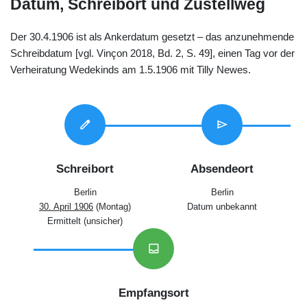
Datum, Schreibort und Zustellweg
Der 30.4.1906 ist als Ankerdatum gesetzt – das anzunehmende
Schreibdatum [vgl. Vinçon 2018, Bd. 2, S. 49], einen Tag vor der
Verheiratung Wedekinds am 1.5.1906 mit Tilly Newes.
edit
send
Schreibort
Absendeort
Berlin
Berlin
30. April 1906
(Montag)
Datum unbekannt
Ermittelt (unsicher)
inbox
Empfangsort