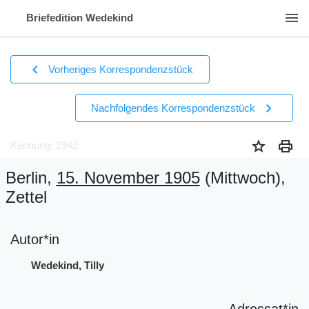
menu
Briefedition Wedekind
chevron_left
Vorheriges Korrespondenzstück
chevron_right
Nachfolgendes Korrespondenzstück
star
print
Kennung: 2942
Berlin,
15. November 1905
(Mittwoch)
,
Zettel
Autor*in
Wedekind, Tilly
Adressat*in