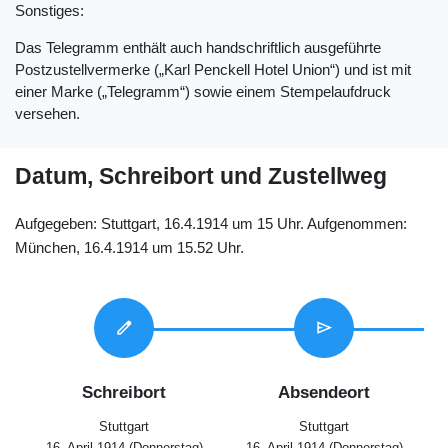
Sonstiges:
Das Telegramm enthält auch handschriftlich ausgeführte
Postzustellvermerke („Karl Penckell Hotel Union“) und ist mit
einer Marke („Telegramm“) sowie einem Stempelaufdruck
versehen.
Datum, Schreibort und Zustellweg
Aufgegeben: Stuttgart, 16.4.1914 um 15 Uhr. Aufgenommen:
München, 16.4.1914 um 15.52 Uhr.
edit
send
Schreibort
Absendeort
Stuttgart
Stuttgart
16. April 1914
(Donnerstag)
16. April 1914
(Donnerstag)