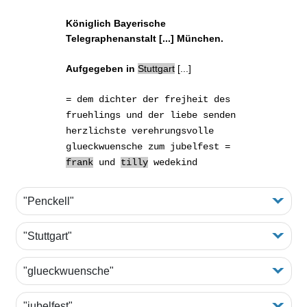
Königlich Bayerische
Telegraphenanstalt [...] München.
Aufgegeben in
Stuttgart
[...]
= dem dichter der frejheit des
fruehlings und der liebe senden
herzlichste verehrungsvolle
glueckwuensche
zum
jubelfest
=
frank
und
tilly
wedekind
"Penckell"
"Stuttgart"
"glueckwuensche"
"jubelfest"