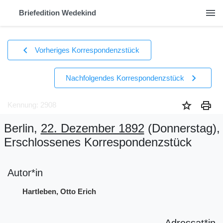
menu
Briefedition Wedekind
chevron_left
Vorheriges Korrespondenzstück
chevron_right
Nachfolgendes Korrespondenzstück
star
print
Kennung: 2908
Berlin,
22. Dezember 1892
(Donnerstag)
,
Erschlossenes Korrespondenzstück
Autor*in
Hartleben, Otto Erich
Adressat*in