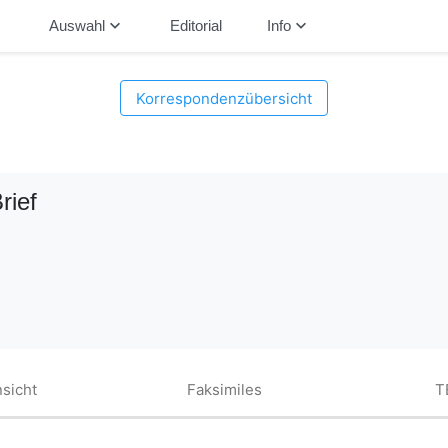
down
keyboard_arrow_down
keyboard_arrow_down
Auswahl
Editorial
Info
Korrespondenzübersicht
Brief
sicht
Faksimiles
T