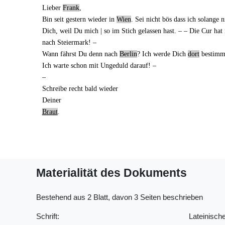
Lieber
Frank
,
Bin seit
gestern
wieder in
Wien
. Sei nicht bös dass ich solange 
Dich, weil Du mich | so
im Stich gelassen
hast. ‒ ‒ Die Cur hat
nach Steiermark! ‒
Wann fährst Du denn
nach
Berlin
? Ich werde Dich
dort
bestimmt
Ich warte schon mit Ungeduld darauf! ‒
‒
Schreibe recht bald wieder
Deiner
Braut
.
Materialität des Dokuments
Bestehend aus 2 Blatt, davon 3 Seiten beschrieben
Schrift:
Lateinische