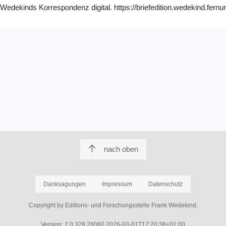
dekinds Korrespondenz digital. https://briefedition.wedekind.fernu
nach oben
Danksagungen
Impressum
Datenschutz
Copyright by Editions- und Forschungsstelle Frank Wedekind.
Version: 2.0.328.26060,2026-03-01T17:20:38+01:00