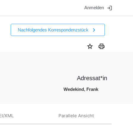
login
Anmelden
chevron_right
Nachfolgendes Korrespondenzstück
star
print
Adressat*in
Wedekind, Frank
EI/XML
Parallele Ansicht