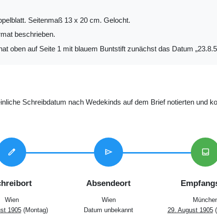
ppelblatt. Seitenmaß 13 x 20 cm. Gelocht.
mat beschrieben.
t oben auf Seite 1 mit blauem Buntstift zunächst das Datum „23.8.5“ 
inliche Schreibdatum nach Wedekinds auf dem Brief notierten und ko
edit
send
inbox
hreibort
Absendeort
Empfangs
Wien
Wien
Münche
st 1905
(Montag)
Datum unbekannt
29. August 1905
(