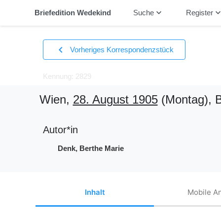
keyboard_arrow_down
keyboard_arrow_
Briefedition Wedekind
Suche
Register
chevron_left
Vorheriges Korrespondenzstück
Kennung: 2829
Wien,
28. August 1905
(Montag)
, 
Autor*in
Denk, Berthe Marie
Inhalt
Mobile An