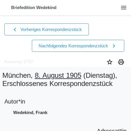
menu
Briefedition Wedekind
chevron_left
Vorheriges Korrespondenzstück
chevron_right
Nachfolgendes Korrespondenzstück
star
print
Kennung: 2797
München,
8. August 1905
(Dienstag)
,
Erschlossenes Korrespondenzstück
Autor*in
Wedekind, Frank
Adressat*in