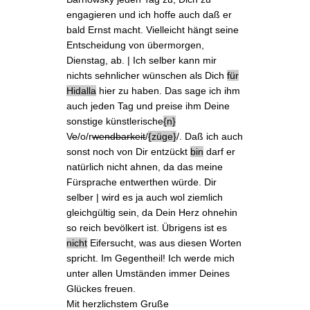
engagieren und ich hoffe auch daß er
bald Ernst macht. Vielleicht hängt seine
Entscheidung von übermorgen,
Dienstag
, ab. | Ich selber kann mir
nichts sehnlicher wünschen als
Dich
für
Hidalla
hier zu haben
. Das sage ich ihm
auch jeden Tag und preise ihm Deine
sonstige künstlerische
n
V
e
/o/r
wendbarkeit
/
züge
/. Daß ich auch
sonst noch von Dir entzückt
bin
darf er
natürlich nicht ahnen, da das meine
Fürsprache entwerthen würde. Dir
selber | wird es ja auch wol ziemlich
gleichgültig sein, da Dein Herz ohnehin
so reich bevölkert ist. Übrigens ist es
nicht
Eifersucht, was aus diesen Worten
spricht. Im Gegentheil! Ich werde mich
unter allen Umständen immer Deines
Glückes freuen.
Mit herzlichstem Gruße