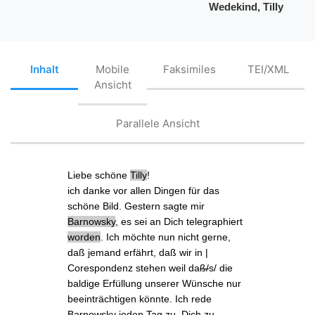
Wedekind, Tilly
Inhalt
Mobile
Faksimiles
TEI/XML
Ansicht
Parallele Ansicht
Liebe schöne
Tilly
!
ich danke vor allen Dingen für das
schöne
Bild
. Gestern sagte mir
Barnowsky
, es sei an Dich telegraphiert
worden
. Ich möchte nun nicht gerne,
daß jemand erfährt, daß wir in |
Corespondenz
stehen weil da
ß/
s/ die
baldige Erfüllung unserer Wünsche nur
beeinträchtigen könnte. Ich rede
Barnowsky
jeden Tag
zu, Dich zu