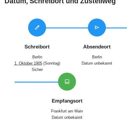
Datum, Schreibort und Zustellweg
edit
send
Schreibort
Absendeort
Berlin
Berlin
1. Oktober 1905
(Sonntag)
Datum unbekannt
Sicher
inbox
Empfangsort
Frankfurt am Main
Datum unbekannt