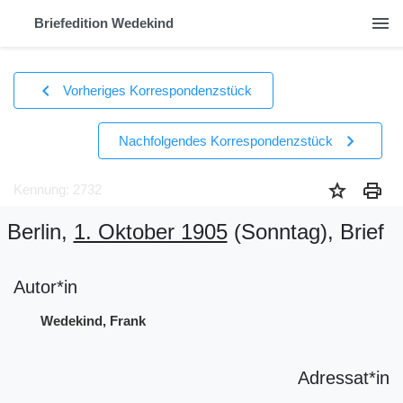
menu
Briefedition Wedekind
chevron_left
Vorheriges Korrespondenzstück
chevron_right
Nachfolgendes Korrespondenzstück
star
print
Kennung: 2732
Berlin,
1. Oktober 1905
(Sonntag)
, Brief
Autor*in
Wedekind, Frank
Adressat*in