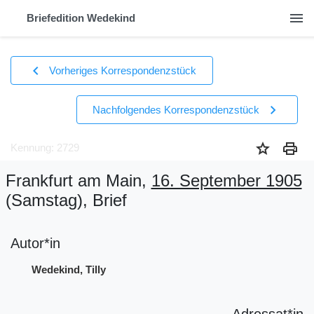
menu
Briefedition Wedekind
chevron_left
Vorheriges Korrespondenzstück
chevron_right
Nachfolgendes Korrespondenzstück
star
print
Kennung: 2729
Frankfurt am Main,
16. September 1905
(Samstag)
, Brief
Autor*in
Wedekind, Tilly
Adressat*in