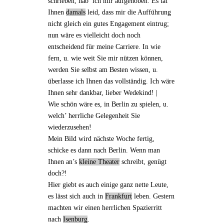
schrieben, hab’ ich mir aufgehoben. Es tat
Ihnen
damals
leid, dass mir die Aufführung
nicht gleich ein gutes Engagement eintrug;
nun wäre es vielleicht doch noch
entscheidend für meine Carriere. In wie
fern, u. wie weit Sie mir nützen können,
werden Sie selbst am Besten wissen, u.
überlasse ich Ihnen das vollständig. Ich wäre
Ihnen sehr dankbar, lieber Wedekind! |
Wie schön wäre es, in Berlin zu spielen, u.
welch’ herrliche Gelegenheit Sie
wiederzusehen!
Mein Bild
wird nächste Woche fertig,
schicke es dann nach Berlin. Wenn man
Ihnen
an’s
kleine Theater
schreibt, genügt
doch?!
Hier giebt es auch einige ganz nette Leute,
es lässt sich auch in
Frankfurt
leben. Gestern
machten wir einen herrlichen Spazierritt
nach
Isenburg
.