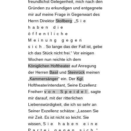
freundlichst
Gelegenheit
, mich nach den
Gründen zu erkundigen und entgegnete
mir auf meine Frage in Gegenwart des
Herrn Direktor
Stollberg
: „
Sie
haben die
öffentliche
Meinung gegen
sich
. So lange das der Fall ist, gebe
ich das Stück nicht frei.“ Vor einigen
Wochen nun reichte ich dem
Königlichen
Hoftheater
auf
Anregung
der Herren
Basil
und
Steinrück
meinen
„
Kammersänger
“ ein. Der
Kgl.
Hoftheaterintendant, Seine Exzellenz
Freiherr
von Speidel
,
sagte
mir
darauf, mit der ritterlichen
Liebenswürdigkeit, die ich so sehr an
Seiner Exzellenz schätze: „Lassen Sie
mir Zeit. Es ist nicht so leicht. Sie
wissen,
Sie haben eine
Partei gegen sich
.“