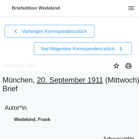
menu
Briefedition Wedekind
chevron_left
Vorheriges Korrespondenzstück
chevron_right
Nachfolgendes Korrespondenzstück
star
print
Kennung: 2483
München,
20. September 1911
(Mittwoch
Brief
Autor*in
Wedekind, Frank
Adressat*in