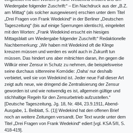
Wiedergabe folgender Zuschrift:“ ‒ Ein Nachdruck aus der „B.Z.
am Mittag“ (als solcher ausgewiesen) erschien unter dem Titel
„Drei Fragen von Frank Wedekind“ in der Berliner „Deutschen
Tageszeitung“ (bis auf einige Sperrungen identisch), eingeleitet
mit den Worten: „Frank Wedekind ersucht ein hiesiges
Mittagsblatt um Wiedergabe folgender Zuschrift:“ Redaktionelle
Nachbemerkung: „Wir haben mit Wedekind oft die Klinge
kreuzen müssen und werden es wohl auch in Zukunft tun
müssen. Das hindert uns aber mitnichten daran, ihn gegen die
Willkür einer Zensur in Schutz zu nehmen, die beispielsweise
seine durchaus sittenreine Komödie: ‚Oaha‘ nur deshalb
verbietet, weil sie von Wedekind ist. Jeder neue Fall dieser Art
zeigt aufs neue, wie dringend die Zentralisierung der Zensur
geworden ist und wie notwendig es ist, allgemein gültige und
stichhaltige Regeln für den Zensurbetrieb aufzustellen.“
[Deutsche Tageszeitung, Jg. 18, Nr. 484, 23.9.1911, Abend-
Ausgabe, 1. Beiblatt, S. (1)] Wedekind hat den offenen Brief
noch an weitere Zeitungen versandt. Der Text wurde unter dem
Titel „Drei Fragen von Frank Wedekind“ ediert [vgl. KSA 5/II, S.
418-419].