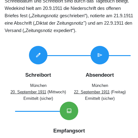
Schreibdatum und Schreibort sind durch das Tagebuch belegt.
Wedekind hielt am 20.9.1911 die Niederschrift des offenen
Briefes fest („Zeitungsnotiz geschrieben“), notierte am 21.9.1911
eine Abschrift („Diktat der Zeitungsnotiz") und am 22.9.1911 den
Versand („Zeitungsnotiz expediert“).
edit
send
Schreibort
Absendeort
München
München
20. September 1911
(Mittwoch)
22. September 1911
(Freitag)
Ermittelt (sicher)
Ermittelt (sicher)
inbox
Empfangsort