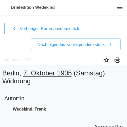
menu
Briefedition Wedekind
chevron_left
Vorheriges Korrespondenzstück
chevron_right
Nachfolgendes Korrespondenzstück
star
print
Kennung: 1971
Berlin,
7. Oktober 1905
(Samstag)
,
Widmung
Autor*in
Wedekind, Frank
Adressat*in