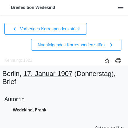
menu
Briefedition Wedekind
chevron_left
Vorheriges Korrespondenzstück
chevron_right
Nachfolgendes Korrespondenzstück
star
print
Kennung: 1922
Berlin,
17. Januar 1907
(Donnerstag)
,
Brief
Autor*in
Wedekind, Frank
Adressat*in