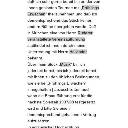
daß ich sehr gerne bereit bin an der von
Ihnen geplanten
Tournee
mit „
Frühlings
Erwachen
“ theilzunehmen und daß ich
dementsprechend das Stück keiner
andern Bühne übergeben werde. Daß
in München eine von Herrn
Rüderer
veranstaltete
Verei
nsaufführung
stattfindet ist Ihnen durch meine
Unterredung mit Herrn
Holländer
bekannt.
Über mein Stück „
Musik
“ bin ich
jederzeit bereit,
bin ich jederzeit bereit
mit Ihnen zu den üblichen Bedingungen,
wie sie bei „Frühlings Erwachen“
innegehalten | abzuschließen auch
wenn die
Erstaufführung
erst für die
nächste Spielzeit 1907/08 festgesetzt
wird und bitte Sie einen
dementsprechend gehaltenen Vertrag
aufzusetzen.
In vorzüglicher Hochachtung