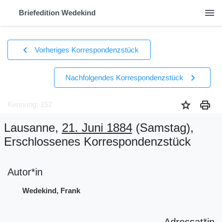
menu
Briefedition Wedekind
chevron_left
Vorheriges Korrespondenzstück
chevron_right
Nachfolgendes Korrespondenzstück
star
print
Kennung: 152
Lausanne,
21. Juni 1884
(Samstag)
,
Erschlossenes Korrespondenzstück
Autor*in
Wedekind, Frank
Adressat*in