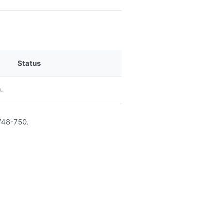
Status
.
 748-750.