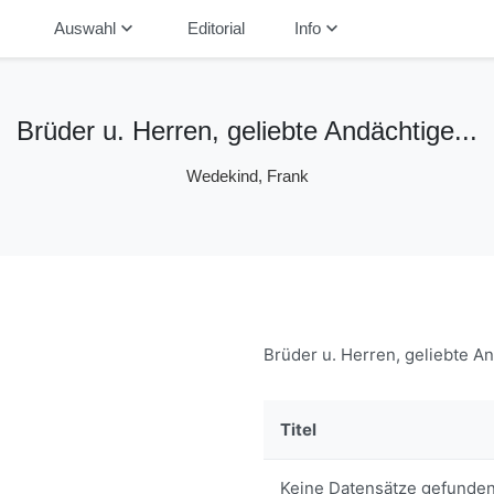
down
keyboard_arrow_down
keyboard_arrow_down
Auswahl
Editorial
Info
Brüder u. Herren, geliebte Andächtige...
Wedekind, Frank
Brüder u. Herren, geliebte An
Titel
Keine Datensätze gefunden