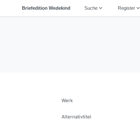
keyboard_arrow_down
keyboard_arrow_
Briefedition Wedekind
Suche
Register
Werk
Alternativtitel