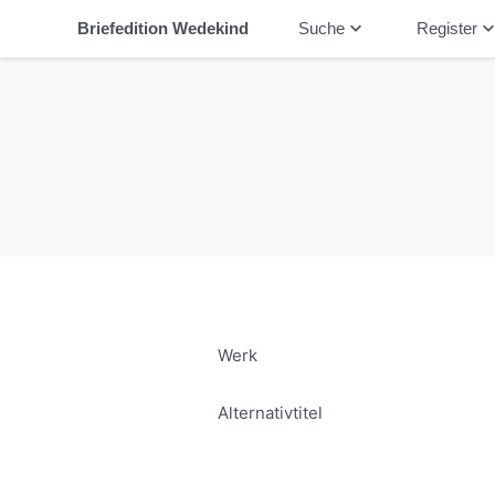
keyboard_arrow_down
keyboard_arrow_
Briefedition Wedekind
Suche
Register
Werk
Alternativtitel