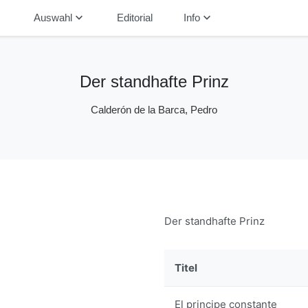
down
keyboard_arrow_down
keyboard_arrow_down
Auswahl
Editorial
Info
Der standhafte Prinz
Calderón de la Barca, Pedro
Der standhafte Prinz
Titel
El principe constante