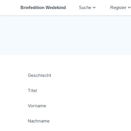
keyboard_arrow_down
keyboard_arrow_
Briefedition Wedekind
Suche
Register
Geschlecht
Titel
Vorname
Nachname