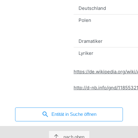
Deutschland
Polen
Dramatiker
Lyriker
https://de.wikipedia.org/wiki
http://d-nb.info/gnd/1185532
search
Entität in Suche öffnen
nach oben