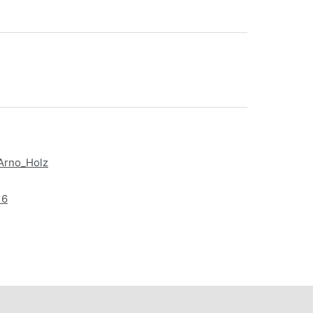
/Arno_Holz
16