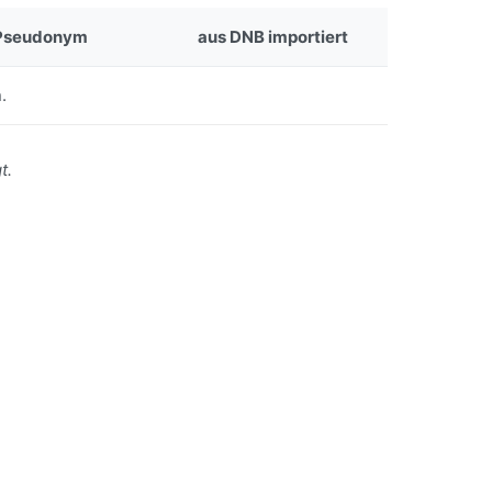
Pseudonym
aus DNB importiert
.
t.