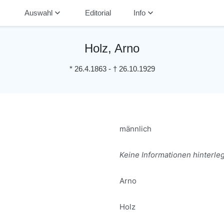
down
keyboard_arrow_down
keyboard_arrow_down
Auswahl
Editorial
Info
Holz, Arno
*
26.4.1863
-
†
26.10.1929
männlich
Keine Informationen hinterleg
Arno
Holz