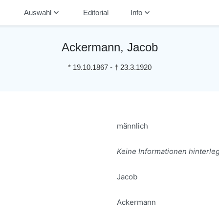
down
keyboard_arrow_down
keyboard_arrow_down
Auswahl
Editorial
Info
Ackermann, Jacob
*
19.10.1867
-
†
23.3.1920
männlich
Keine Informationen hinterleg
Jacob
Ackermann