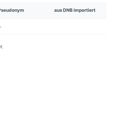
Pseudonym
aus DNB importiert
.
t.