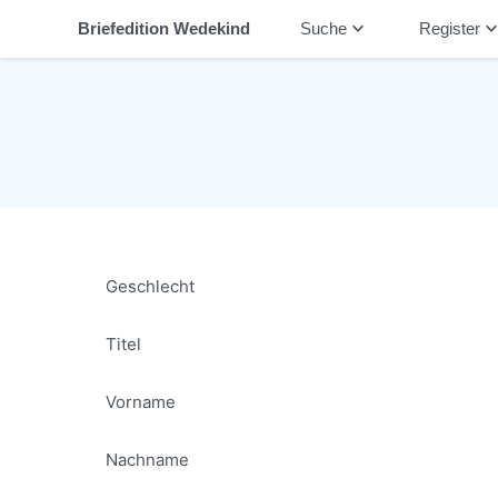
keyboard_arrow_down
keyboard_arrow_
Briefedition Wedekind
Suche
Register
Geschlecht
Titel
Vorname
Nachname