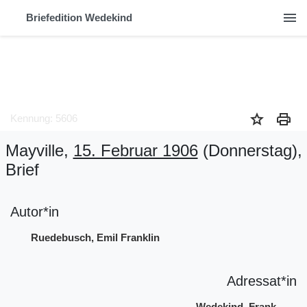
menu
Briefedition Wedekind
star
print
Kennung: 5606
Mayville,
15. Februar 1906
(Donnerstag)
,
Brief
Autor*in
Ruedebusch, Emil Franklin
Adressat*in
Wedekind, Frank