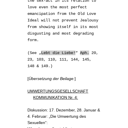
the sex-act in its relation to
love even the most perfect
emancipation from the Old Love
Ideal will not prevent Jealousy
from showing itself in its most
disgusting and most degrading
form.
(See „
Lebt die Liebe!
“
Aph.
20,
23, 103, 110, 111, 144, 145,
148 & 149.)
[
Übersetzung der Beilage:
]
UMWERTUNGSGESELLSCHAFT
KOMMUNIKATION Nr. 4:
Diskussion: 17. Dezember, 28. Januar &
4. Februar: „Die Umwertung des
Sexuellen“: