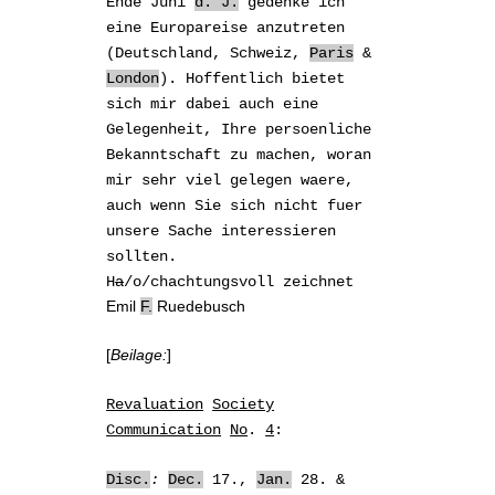
Ende Juni
d. J.
gedenke ich
eine Europareise anzutreten
(Deutschland, Schweiz,
Paris
&
London
). Hoffentlich bietet
sich mir dabei auch eine
Gelegenheit, Ihre
persoenliche
Bekanntschaft
zu machen, woran
mir sehr viel gelegen waere,
auch wenn Sie sich nicht fuer
unsere Sache interessieren
sollten.
H
a
/o/chachtungsvoll zeichnet
Emil
F.
Ruedebusch
[
Beilage:
]
Revaluation
Society
Communication
No
.
4
:
Disc.
:
Dec.
17.,
Jan.
28. &