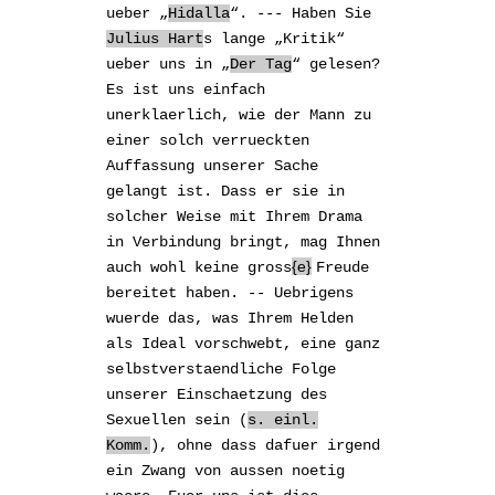
ueber „
Hidalla
“. --- Haben Sie
Julius Hart
s lange
„Kritik“
ueber uns
in „
Der Tag
“ gelesen?
Es ist uns einfach
unerklaerlich, wie der Mann zu
einer solch verrueckten
Auffassung unserer Sache
gelangt ist. Dass er sie in
solcher Weise
mit Ihrem Drama
in Verbindung bringt, mag Ihnen
e
auch wohl keine gross
Freude
bereitet haben. -- Uebrigens
wuerde das, was
Ihrem Helden
als Ideal
vorschwebt, eine ganz
selbstverstaendliche Folge
unserer Einschaetzung des
Sexuellen sein (
s. einl.
Komm.
), ohne dass dafuer irgend
ein
Zwang von aussen
noetig