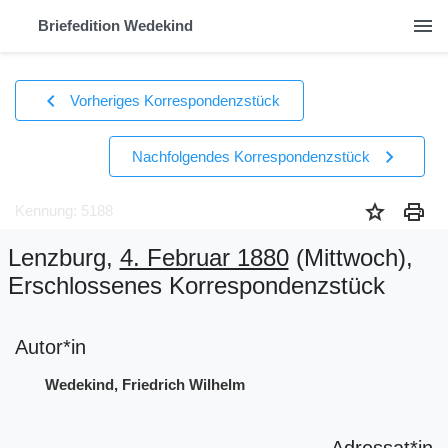
menu
Briefedition Wedekind
chevron_left
Vorheriges Korrespondenzstück
chevron_right
Nachfolgendes Korrespondenzstück
star
print
Kennung: 5188
Lenzburg,
4. Februar 1880
(Mittwoch)
,
Erschlossenes Korrespondenzstück
Autor*in
Wedekind, Friedrich Wilhelm
Adressat*in