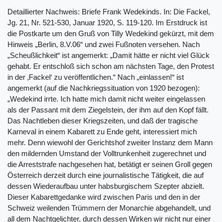
Detaillierter Nachweis: Briefe Frank Wedekinds. In: Die Fackel,
Jg. 21, Nr. 521-530, Januar 1920, S. 119-120. Im Erstdruck ist
die Postkarte um den Gruß von Tilly Wedekind gekürzt, mit dem
Hinweis „Berlin, 8.V.06“ und zwei Fußnoten versehen. Nach
„Scheußlichkeit“ ist angemerkt: „Damit hätte er nicht viel Glück
gehabt. Er entschloß sich schon am nächsten Tage, den Protest
in der ‚Fackel‘ zu veröffentlichen.“ Nach „einlassen!“ ist
angemerkt (auf die Nachkriegssituation von 1920 bezogen):
„Wedekind irrte. Ich hatte mich damit nicht weiter eingelassen
als der Passant mit dem Ziegelstein, der ihm auf den Kopf fällt.
Das Nachtleben dieser Kriegszeiten, und daß der tragische
Karneval in einem Kabarett zu Ende geht, interessiert mich
mehr. Denn wiewohl der Gerichtshof zweiter Instanz dem Mann
den mildernden Umstand der Volltrunkenheit zugerechnet und
die Arreststrafe nachgesehen hat, betätigt er seinen Groll gegen
Österreich derzeit durch eine journalistische Tätigkeit, die auf
dessen Wiederaufbau unter habsburgischem Szepter abzielt.
Dieser Kabarettgedanke wird zwischen Paris und den in der
Schweiz weilenden Trümmern der Monarchie abgehandelt, und
all dem Nachtgelichter, durch dessen Wirken wir nicht nur einer