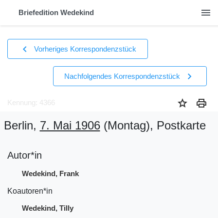
menu
Briefedition Wedekind
chevron_left
Vorheriges Korrespondenzstück
chevron_right
Nachfolgendes Korrespondenzstück
star
print
Kennung: 4366
Berlin,
7. Mai 1906
(Montag)
, Postkarte
Autor*in
Wedekind, Frank
Koautoren*in
Wedekind, Tilly