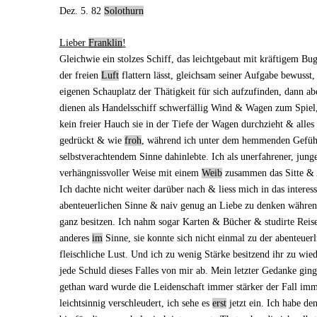
Dez. 5. 82
Solothurn
Lieber
Franklin
!
Gleichwie ein stolzes Schiff, das leichtgebaut mit kräftigem B
der freien
Luft
flattern lässt, gleichsam seiner Aufgabe bewusst
eigenen Schauplatz der Thätigkeit für sich aufzufinden, dann a
dienen als Handelsschiff schwerfällig Wind &
Wagen
zum Spiel,
kein freier Hauch sie in der Tiefe der Wagen durchzieht & alle
gedrückt & wie
froh
, während ich unter dem hemmenden Gefü
selbstverachtendem Sinne dahinlebte. Ich als unerfahrener, junge
verhängnissvoller Weise mit
einem
Weib
zusammen das Sitte & A
Ich dachte nicht weiter darüber nach & liess mich in das interes
abenteuerlichen Sinne & naiv genug an Liebe zu denken während 
ganz besitzen. Ich nahm sogar Karten & Bücher & studirte Rei
anderes
im
Sinne, sie konnte sich nicht einmal zu der abenteuerl
fleischliche Lust. Und ich zu wenig Stärke besitzend ihr zu
wied
jede Schuld dieses Falles von mir ab. Mein letzter Gedanke ging
gethan ward wurde die Leidenschaft immer stärker der Fall immer
leichtsinnig verschleudert, ich sehe es
erst
jetzt ein. Ich habe de