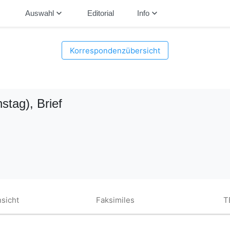
down
keyboard_arrow_down
keyboard_arrow_down
Auswahl
Editorial
Info
Korrespondenzübersicht
stag)
, Brief
sicht
Faksimiles
T