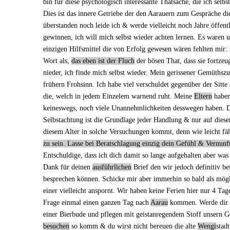
bin für diese psychologisch interessante Thatsache, die ich selbs
Dies ist das innere Getriebe der den Aarauern
zum Gespräche di
überstanden noch leide ich & werde vielleicht noch Jahre öffentl
gewinnen, ich will mich selbst wieder achten lernen. Es waren 
einzigen Hilfsmittel die von Erfolg gewesen wären fehlten mir:
Wort als,
das eben ist der Fluch
der bösen That, dass sie fortze
nieder, ich finde mich selbst wieder. Mein gerissener Gemüthsz
frühern Frohsinn. Ich habe viel verschuldet gegenüber der Sitt
die, welch in jedem
Einzelem
warnend ruht. Meine
Eltern
haben
keineswegs, noch viele Unannehmlichkeiten desswegen haben. Doc
Selbstachtung ist die Grundlage jeder Handlung & nur auf dieser
diesem Alter in solche Versuchungen kommt, denn wie leicht fä
zu sein. Lasse bei Beratschlagung einzig dein Gefühl & Vernunf
Entschuldige, dass ich dich damit so lange aufgehalten aber wa
Dank für deinen
ausführlichen
Brief den wir jedoch definitiv b
besprechen können. Schicke mir aber immerhin so bald als mögl
einer vielleicht anspornt. Wir haben
keine Ferien hier
nur 4 Tag
Frage einmal einen ganzen Tag nach
Aarau
kommen. Werde dir 
einer Bierbude und pflegen mit geistanregendem Stoff unsern G
besuchen
so komm & du wirst nicht bereuen die alte
Wengi
stadt