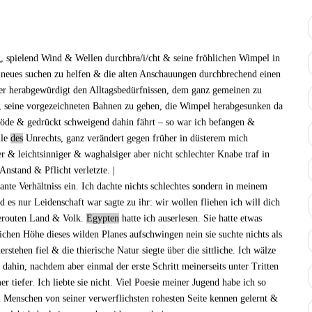
ug, spielend Wind & Wellen durchbr
a
/i/cht & seine fröhlichen Wimpel in
, neues suchen zu helfen & die alten Anschauungen durchbrechend einen
ber herabgewürdigt den Alltagsbedürfnissen, dem ganz gemeinen zu
 seine vorgezeichneten Bahnen zu gehen, die Wimpel herabgesunken da
s öde & gedrückt schweigend dahin fährt – so war ich befangen &
hle
des
Unrechts, ganz verändert gegen früher in düsterem mich
r & leichtsinniger & waghalsiger aber nicht schlechter Knabe traf in
nstand & Pflicht verletzte. |
sante Verhältniss ein. Ich dachte nichts schlechtes sondern in meinem
es nur Leidenschaft war sagte zu ihr: wir wollen fliehen ich will dich
serouten Land & Volk.
Egypten
hatte ich auserlesen. Sie hatte etwas
ichen Höhe dieses wilden Planes aufschwingen nein sie suchte nichts als
erstehen
fiel & die thierische Natur siegte über die sittliche. Ich wälze
 dahin, nachdem aber einmal der erste Schritt meinerseits unter Tritten
 tiefer. Ich liebte sie nicht. Viel Poesie meiner Jugend habe ich so
n Menschen von seiner verwerflichsten rohesten Seite kennen gelernt &