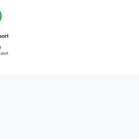
ort
g
annt