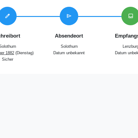
edit
send
inbox
hreibort
Absendeort
Empfangs
Solothurn
Solothurn
Lenzbur
er 1882
(Dienstag)
Datum unbekannt
Datum unbek
Sicher