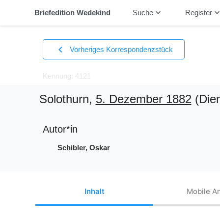
keyboard_arrow_down
keyboard_arrow_
Briefedition Wedekind
Suche
Register
chevron_left
Vorheriges Korrespondenzstück
Kennung: 4121
Solothurn,
5. Dezember 1882
(Dien
Autor*in
Schibler, Oskar
Inhalt
Mobile An