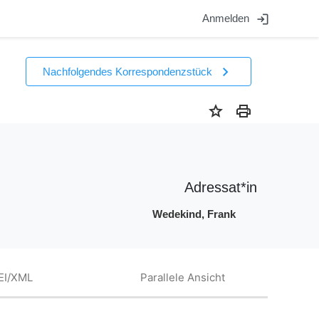
login
Anmelden
chevron_right
Nachfolgendes Korrespondenzstück
star
print
Adressat*in
Wedekind, Frank
EI/XML
Parallele Ansicht