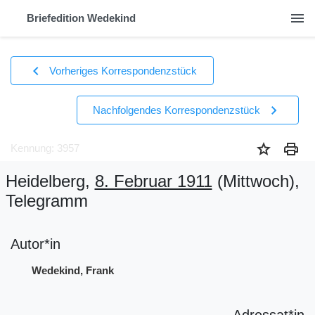
menu
Briefedition Wedekind
chevron_left
Vorheriges Korrespondenzstück
chevron_right
Nachfolgendes Korrespondenzstück
star
print
Kennung: 3957
Heidelberg,
8. Februar 1911
(Mittwoch)
,
Telegramm
Autor*in
Wedekind, Frank
Adressat*in