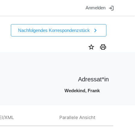
login
Anmelden
chevron_right
Nachfolgendes Korrespondenzstück
star
print
Adressat*in
Wedekind, Frank
EI/XML
Parallele Ansicht