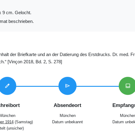
x 9 cm. Gelocht.
mat beschrieben.
Inhalt der Briefkarte und an der Datierung des Erstdrucks. Dr. med. F
“ [Vinçon 2018, Bd. 2, S. 278]
edit
send
inbox
hreibort
Absendeort
Empfangs
München
München
Münche
er 1914
(Samstag)
Datum unbekannt
Datum unbek
telt (unsicher)