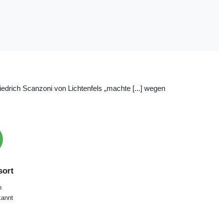
riedrich Scanzoni von Lichtenfels „machte [...] wegen
ort
n
annt