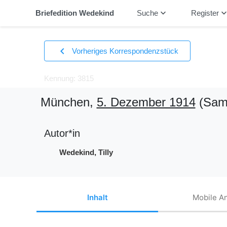
keyboard_arrow_down
keyboard_arrow_
Briefedition Wedekind
Suche
Register
chevron_left
Vorheriges Korrespondenzstück
Kennung: 3815
München,
5. Dezember 1914
(Sam
Autor*in
Wedekind, Tilly
Inhalt
Mobile An