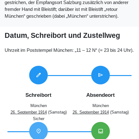
gestrichen, der Empfangsort Salzburg zusätzlich von anderer
fremder Hand mit Bleistift; darüber ist mit Bleistift „retour
München“ geschrieben (dabei „München“ unterstrichen).
Datum, Schreibort und Zustellweg
Uhrzeit im Poststempel München: „11 – 12 N“ (= 23 bis 24 Uhr).
edit
send
Schreibort
Absendeort
München
München
26. September 1914
(Samstag)
26. September 1914
(Samstag)
Sicher
location_on
inbox