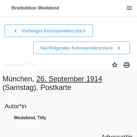
menu
Briefedition Wedekind
chevron_left
Vorheriges Korrespondenzstück
chevron_right
Nachfolgendes Korrespondenzstück
star
print
Kennung: 3775
München,
26. September 1914
(Samstag)
, Postkarte
Autor*in
Wedekind, Tilly
Adressat*in