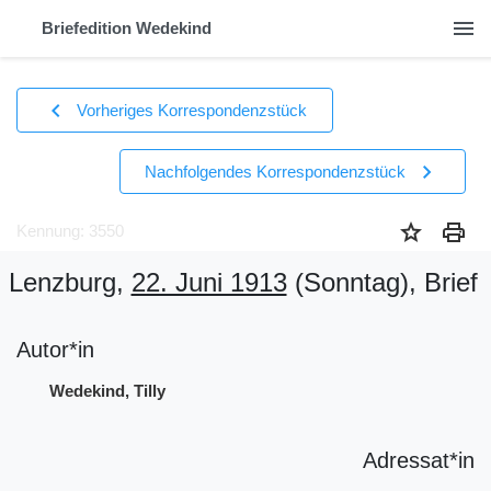
menu
Briefedition Wedekind
chevron_left
Vorheriges Korrespondenzstück
chevron_right
Nachfolgendes Korrespondenzstück
star
print
Kennung: 3550
Lenzburg,
22. Juni 1913
(Sonntag)
, Brief
Autor*in
Wedekind, Tilly
Adressat*in