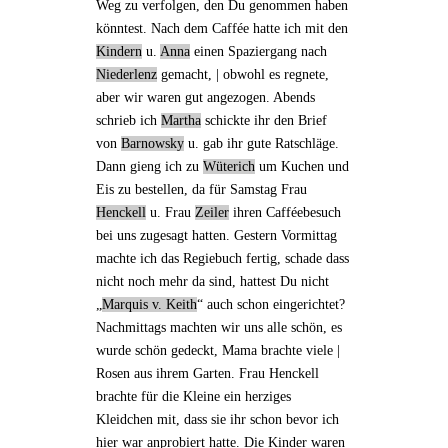
Weg zu verfolgen, den Du genommen haben
könntest. Nach dem Caffée hatte ich mit den
Kindern
u.
Anna
einen Spaziergang nach
Niederlenz
gemacht, | obwohl es regnete,
aber wir waren gut angezogen. Abends
schrieb ich
Martha
schickte ihr den
Brief
von
Barnowsky
u. gab ihr gute Ratschläge.
Dann gieng ich zu
Wüterich
um Kuchen und
Eis zu bestellen, da für Samstag Frau
Henckell
u.
Frau
Zeiler
ihren Cafféebesuch
bei uns zugesagt hatten. Gestern Vormittag
machte ich das
Regiebuch
fertig, schade dass
nicht noch mehr da sind, hattest Du nicht
„
Marquis v. Keith
“ auch schon eingerichtet?
Nachmittags machten wir uns alle schön, es
wurde schön gedeckt, Mama brachte viele |
Rosen aus ihrem Garten. Frau Henckell
brachte für die Kleine ein herziges
Kleidchen mit,
dass
sie ihr schon bevor ich
hier war anprobiert hatte. Die Kinder waren