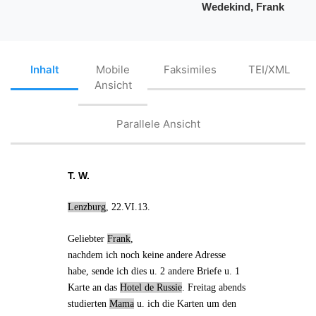
Wedekind, Frank
Inhalt
Mobile
Faksimiles
TEI/XML
Ansicht
Parallele Ansicht
T. W.
Lenzburg
, 22.VI.13.
Geliebter
Frank
,
nachdem ich noch keine andere Adresse
habe, sende ich
dies
u.
2 andere Briefe
u.
1
Karte
an das
Hotel de Russie
. Freitag abends
studierten
Mama
u. ich die
Karten
um den