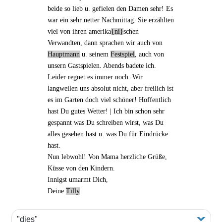
beide so lieb u. gefielen den Damen sehr! Es
war ein sehr netter Nachmittag. Sie erzählten
viel von ihren
amerika
ni
schen
Verwandten
, dann sprachen wir auch von
Hauptmann
u. seinem
Festspiel
, auch von
unsern Gastspielen
. Abends badete ich.
Leider regnet es immer noch. Wir
langweilen uns absolut nicht, aber freilich ist
es im Garten doch viel schöner! Hoffentlich
hast Du gutes Wetter! | Ich bin schon sehr
gespannt was Du schreiben wirst, was Du
alles gesehen hast u. was Du für Eindrücke
hast.
Nun lebwohl! Von Mama herzliche Grüße,
Küsse von den Kindern.
Innigst umarmt Dich,
Deine
Tilly
"dies"