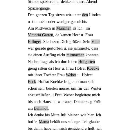
Stunde spazieren u. denke an unsre Abend
Spaziergänge.
Den ganzen Tag sitzen wir unter
den
Linden
u. tun mehr oder weniger gar nichts.
Am Mittwoch in
München
aß ich |
im
Victoria Garten
, da kamen Herr u. Frau
Etlinger
. Sie lassen Dich grüßen. Sein
Vater
war gerade gestorben u. sie jammerte, dass
sie einen Ausflug nicht
mitmachen
konnten.
Nachmittags als ich durch den
Hofgarten
gieng
saßen da
Herr u. Frau Hofrat
Koebke
mit ihrer Tochter Frau
Weber
u. Hofrat
Beck
. Hofrat Koebke fragte ob man sich
schon sehr beeilen müsse, um
für den Winter
abzuschließen
. | Frau Weber begleitete mich
bis nach Hause u. war auch Donnerstag Früh
am
Bahnhof
.
Ich denke
bis Mitte Juli
bleiben wir hier. Ich
hoffe,
Mama
behält uns solange. Ich glaube
bis dahin habe ich mich genügend erholt, ich