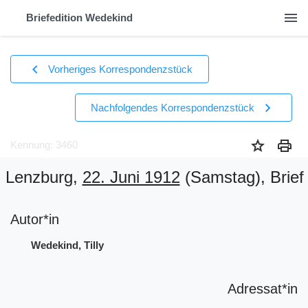
menu
Briefedition Wedekind
chevron_left
Vorheriges Korrespondenzstück
chevron_right
Nachfolgendes Korrespondenzstück
star
print
Kennung: 3460
Lenzburg,
22. Juni 1912
(Samstag)
, Brief
Autor*in
Wedekind, Tilly
Adressat*in