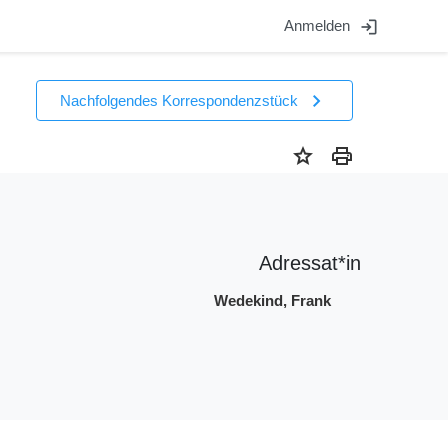
login
Anmelden
chevron_right
Nachfolgendes Korrespondenzstück
star
print
Adressat*in
Wedekind, Frank