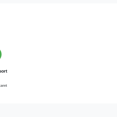
ort
annt