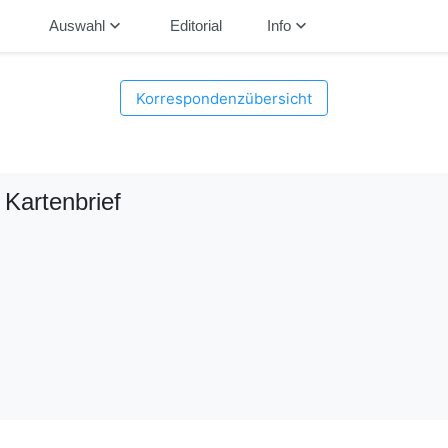
down
keyboard_arrow_down
keyboard_arrow_down
Auswahl
Editorial
Info
Korrespondenzübersicht
, Kartenbrief