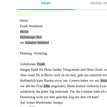
Inhalt
Mobile An
Herrn
Frank Wedekind
Berlin
.
Habsburger Hof
.
am
Anhalter Bahnhof
. |
Dienstag
. Vormittag.
Geliebtester
Frank
,
innigen Dank für
Deine beiden Telegramme
und
Deine Karte
von
Aber wenn Du in Berlin noch zu tun hast, geht das natürlich vo
Hoffentlich kann Harden etwas tun. Gestern haben wir mit
Jenn
wir alle bei Frau
Albu
eingeladen. Heute kommt vielleicht Frau
wiederhole ihn jeden Tag mehrmals. Für die Costüme habe ich 
Donnerstag wohl
mit dem gleichen Zug
mit dem ich kam?
Auf frohes Wiedersehn! Innigst