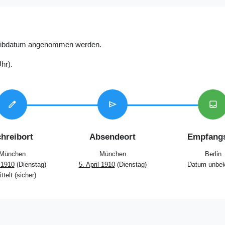
reibdatum angenommen werden.
hr).
edit
send
inbox
hreibort
Absendeort
Empfangs
München
München
Berlin
l 1910
(Dienstag)
5. April 1910
(Dienstag)
Datum unbek
ttelt (sicher)