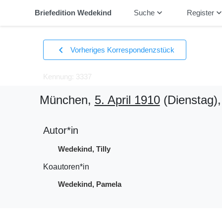
keyboard_arrow_down
keyboard_arrow_
Briefedition Wedekind
Suche
Register
chevron_left
Vorheriges Korrespondenzstück
Kennung: 3337
München,
5. April 1910
(Dienstag)
Autor*in
Wedekind, Tilly
Koautoren*in
Wedekind, Pamela