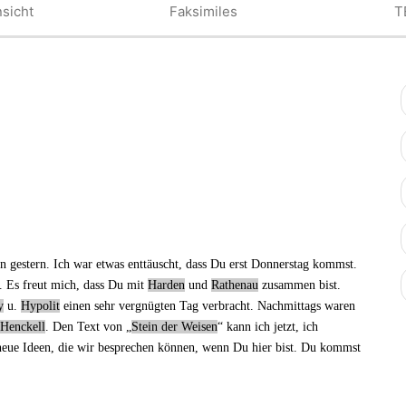
sicht
Faksimiles
T
 gestern. Ich war etwas enttäuscht, dass Du erst
Donnerstag
kommst.
r. Es freut mich, dass Du mit
Harden
und
Rathenau
zusammen bist.
y
u.
Hypolit
einen sehr vergnügten Tag verbracht. Nachmittags waren
Henckell
. Den Text von „
Stein der Weisen
“ kann ich jetzt, ich
neue Ideen, die wir besprechen können, wenn Du hier bist. Du kommst