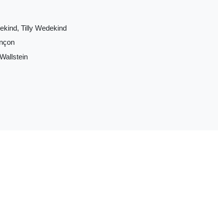
kind, Tilly Wedekind
inçon
Wallstein