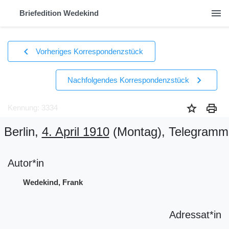
menu
Briefedition Wedekind
chevron_left
Vorheriges Korrespondenzstück
chevron_right
Nachfolgendes Korrespondenzstück
star
print
Kennung: 3334
Berlin,
4. April 1910
(Montag)
, Telegramm
Autor*in
Wedekind, Frank
Adressat*in